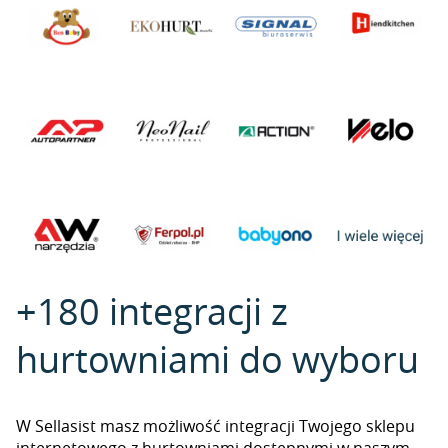
+180 integracji z
hurtowniami do wyboru
W Sellasist masz możliwość integracji Twojego sklepu