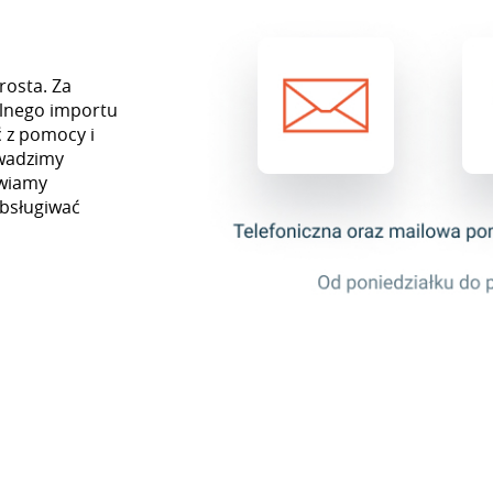
rosta. Za
lnego importu
 z pomocy i
owadzimy
awiamy
obsługiwać