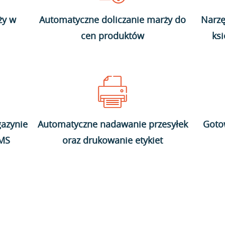
ży w
Automatyczne doliczanie marży do
Narzę
cen produktów
ks
azynie
Automatyczne nadawanie przesyłek
Goto
WMS
oraz drukowanie etykiet