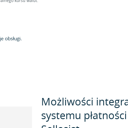
alnego kursu walut.
e obsługi.
Możliwości integra
systemu płatności