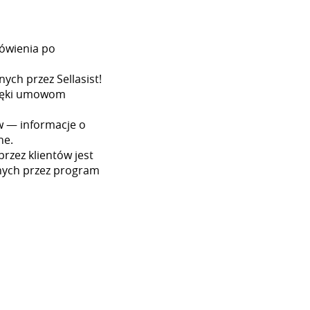
ówienia po
ych przez Sellasist!
dzięki umowom
w — informacje o
ne.
rzez klientów jest
nych przez program