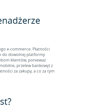
enadżerze
ego e-commerce. Płatności
m do dowolnej platformy
ebom klientów, ponieważ
 mobilne, przelew bankowy) z
tności za zakupy, a co za tym
st?