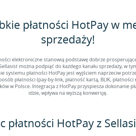
ybkie płatności HotPay w m
sprzedaży!
tności elektroniczne stanowią podstawę dobrze prosperując
Sellasist można podpiąć do każdego kanału sprzedaży, w ty
ie systemu płatności HotPay jest wyjściem naprzeciw potrz
sób płatności (pay-by-link, płatność kartą, BLIK, płatności
w w Polsce. Integracja z HotPay przyspiesza dokonanie pła
idzie, wpływa na wyższą konwersję.
c płatności HotPay z Sellasi