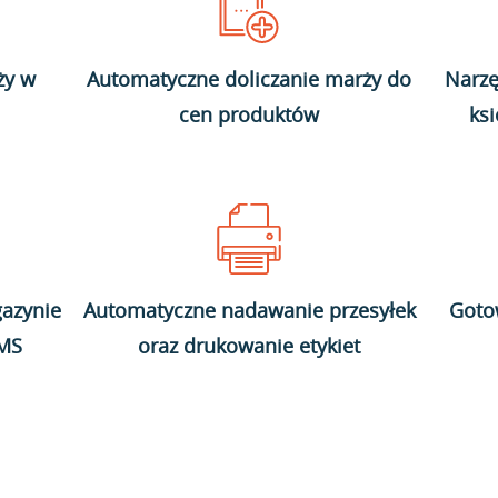
ży w
Automatyczne doliczanie marży do
Narzę
cen produktów
ks
azynie
Automatyczne nadawanie przesyłek
Goto
WMS
oraz drukowanie etykiet