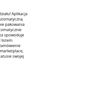
iału! Aplikacja
automatyczną
ybie pakowania
utomatycznie
 ta spowoduje
 listem
 zamówienie
 marketplace,
atusie swojej