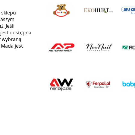
 sklepu
naszym
. Jeśli
 jest dostępna
my wybraną
ą Mada jest