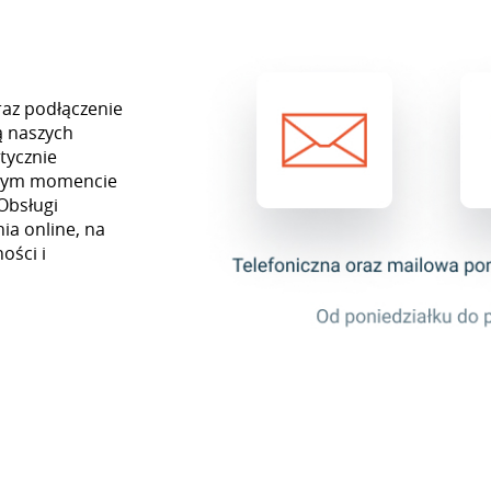
raz podłączenie
ą naszych
tycznie
ażdym momencie
Obsługi
ia online, na
ości i