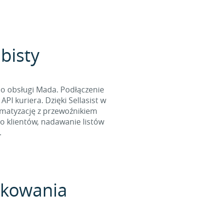
obisty
do obsługi Mada. Podłączenie
I kuriera. Dzięki Sellasist w
omatyzację z przewoźnikiem
o klientów, nadawanie listów
.
pakowania