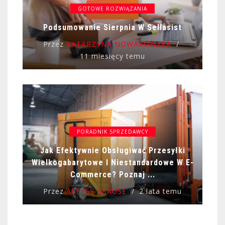
GOTOWE ROZWIĄZANIA
Podsumowanie Sierpnia W Sellasist
Przez
KATARZYNA NOWAKOWSKA
11 miesięcy temu
PORADNIK SPRZEDAWCY
Jak Efektywnie Obsługiwać Przesyłki
Wielkogabarytowe I Niestandardowe W E-
Commerce? Poznaj ...
Przez
ALEKSY KRAUSE
2 lata temu