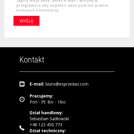
Zapisz moje dane, adres e-mail i witrynę w
przeglądarce aby wypełnić dane podczas pisania
kolejnych komentarzy.
Kontakt
E-mail:
biuro@esprzedaz.com
Pracujemy:
Pon - Pt: 8
- 16
00
00
Dział handlowy:
Sebastian Sadłowski
+48 123 450 773
Dział techniczny: