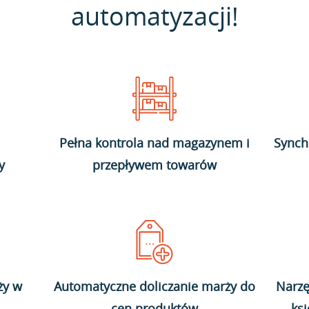
automatyzacji!
Pełna kontrola nad magazynem i
Synch
y
przepływem towarów
ży w
Automatyczne doliczanie marży do
Narzę
cen produktów
ks