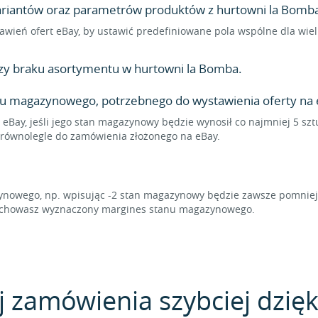
wariantów oraz parametrów produktów z hurtowni la Bomba 
ustawień ofert eBay, by ustawić predefiniowane pola wspólne dla w
zy braku asortymentu w hurtowni la Bomba.
nu magazynowego, potrzebnego do wystawienia oferty na 
 eBay, jeśli jego stan magazynowy będzie wynosił co najmniej 5 sz
ę równolegle do zamówienia złożonego na eBay.
owego, np. wpisując -2 stan magazynowy będzie zawsze pomniejsz
 zachowasz wyznaczony margines stanu magazynowego.
j zamówienia szybciej dzięk