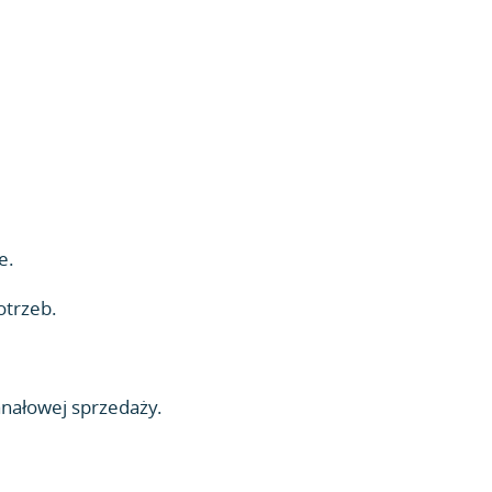
e.
otrzeb.
anałowej sprzedaży.