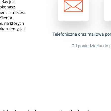
eBay jest
dokonasz
mencie możesz
Klienta.
e, na których
okazujemy, jak