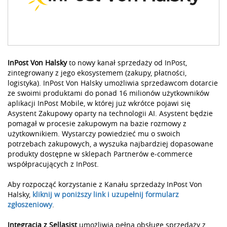
InPost Von Halsky
to nowy kanał sprzedaży od InPost,
zintegrowany z jego ekosystemem (zakupy, płatności,
logistyka). InPost Von Halsky umożliwia sprzedawcom dotarcie
ze swoimi produktami do ponad 16 milionów użytkowników
aplikacji InPost Mobile, w której juz wkrótce pojawi się
Asystent Zakupowy oparty na technologii AI. Asystent będzie
pomagał w procesie zakupowym na bazie rozmowy z
użytkownikiem. Wystarczy powiedzieć mu o swoich
potrzebach zakupowych, a wyszuka najbardziej dopasowane
produkty dostępne w sklepach Partnerów e-commerce
współpracujących z InPost.
Aby rozpocząć korzystanie z Kanału sprzedaży InPost Von
Halsky,
kliknij w poniższy link i uzupełnij formularz
zgłoszeniowy
.
Integracja z Sellasist
umożliwia pełną obsługę sprzedaży z