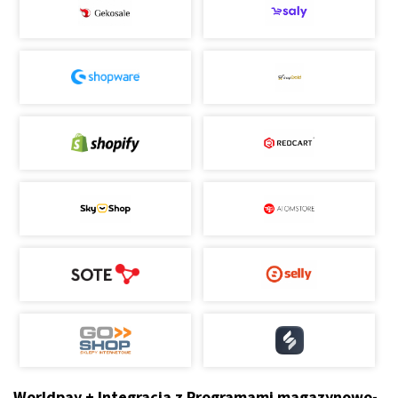
Worldpay + Integracja z Programami magazynowo-