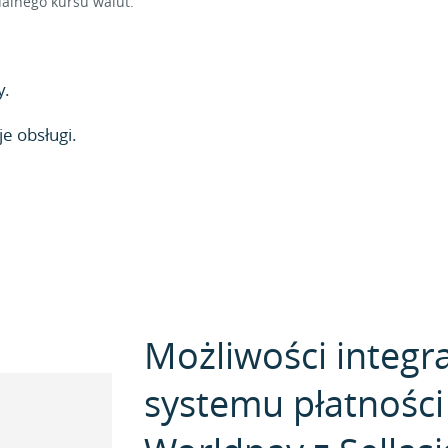
alnego kursu walut.
y.
e obsługi.
Możliwości integra
systemu płatności