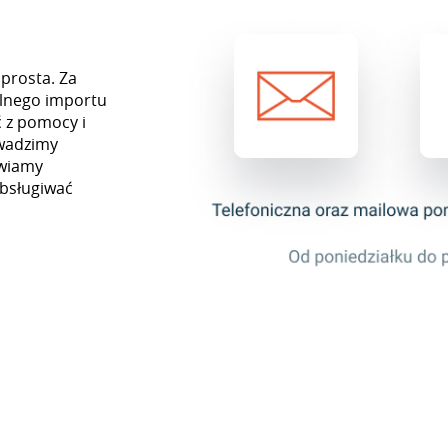
 prosta. Za
lnego importu
 z pomocy i
owadzimy
awiamy
obsługiwać