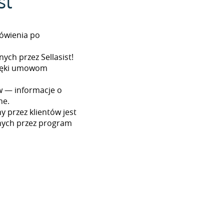
st
ówienia po
ych przez Sellasist!
dzięki umowom
w — informacje o
ne.
 przez klientów jest
nych przez program