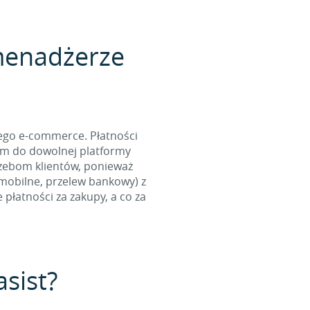
 menadżerze
ego e-commerce. Płatności
ym do dowolnej platformy
zebom klientów, ponieważ
 mobilne, przelew bankowy) z
płatności za zakupy, a co za
asist?