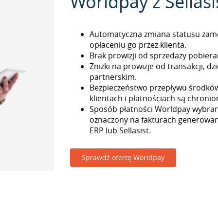
Worldpay z Sellasi
Automatyczna zmiana statusu zam
opłaceniu go przez klienta.
Brak prowizji od sprzedaży pobieran
Zniżki na prowizje od transakcji, 
partnerskim.
Bezpieczeństwo przepływu środkó
klientach i płatnościach są chronio
Sposób płatności Worldpay wybrany
oznaczony na fakturach generowa
ERP lub Sellasist.
Sprawdź ofertę Worldpay