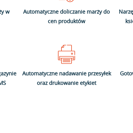
ży w
Automatyczne doliczanie marży do
Narzę
cen produktów
ks
azynie
Automatyczne nadawanie przesyłek
Goto
WMS
oraz drukowanie etykiet