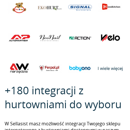
+180 integracji z
hurtowniami do wyboru
W Sellasist masz możliwość integracji Twojego sklepu