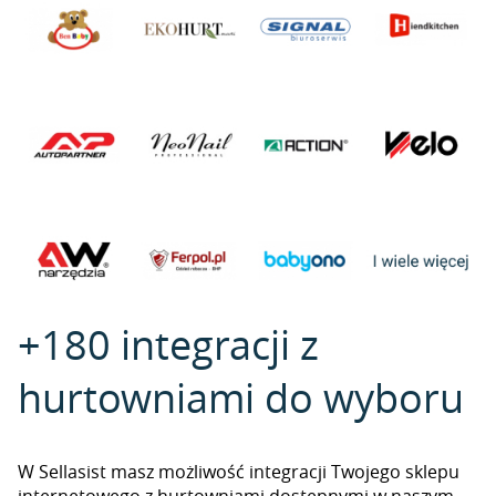
+180 integracji z
hurtowniami do wyboru
W Sellasist masz możliwość integracji Twojego sklepu