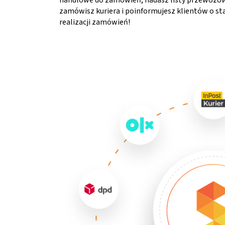
handlowe do zamówień, nadasz listy przewozo
zamówisz kuriera i poinformujesz klientów o st
realizacji zamówień!