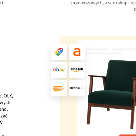
ch.
przewozowych, a sam skup się 
b
e, OLX,
owych.
bno,
dzać
 W