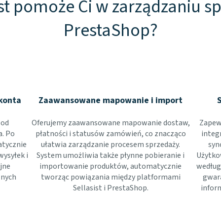
ist pomoże Ci w zarządzaniu s
PrestaShop?
konta
Zaawansowane mapowanie i import
 od
Oferujemy zaawansowane mapowanie dostaw,
Zapew
a. Po
płatności i statusów zamówień, co znacząco
integ
tycznie
ułatwia zarządzanie procesem sprzedaży.
syn
ysyłek i
System umożliwia także płynne pobieranie i
Użytko
jne
importowanie produktów, automatycznie
według 
lnych
tworząc powiązania między platformami
gwara
Sellasist i PrestaShop.
infor