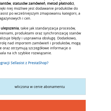
iantów
,
statusów zamówień
,
metod płatności
,
zięki niej możliwe jest dodawanie produktów do
lasist po wcześniejszym zmapowaniu kategorii, a
agazynowych i cen.
 ulepszenia
, takie jak standaryzacja procesów,
ieniami, produktami oraz synchronizację stanów
lizuje błędy i usprawnia obsługę. Dodatkowo,
ntrolę nad importem zamówień i produktów, mogą
e oraz otrzymują szczegółowe informacje o
ala na ich szybkie rozwiązanie.
racji Sellasist z PrestaShop?
wliczona w cenie abonamentu