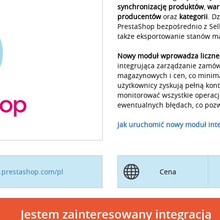
synchronizację produktów
,
war
producentów
oraz
kategorii
. D
PrestaShop bezpośrednio z Sel
także eksportowanie stanów m
Nowy moduł wprowadza liczne
integrująca zarządzanie zamów
magazynowych i cen, co minima
użytkownicy zyskują pełną ko
monitorować wszystkie operacj
ewentualnych błędach, co pozw
Jak uruchomić nowy moduł integ
.prestashop.com/pl
Cena
Jestem zainteresowany integracją