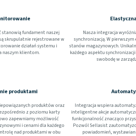
nitorowanie
Elastyczna
ć stanowią fundament naszej
Nasza integracja wyróżni
 są skrupulatnie rejestrowane w
synchronizacją. W pierwszym e
torowanie działań systemu i
stanów magazynowych. Unikalną
a naszym klientom.
każdego aspektu synchronizacji
swobodę w zarządz
nie produktami
Automaty
 niepowiązanych produktów oraz
Integracja wspiera automaty
bezpośrednio z poziomu karty
inteligentne akcje automatyczn
kowo zapewniamy możliwość
funkcjonalność znacząco przysp
zynowymi i cenami dla każdego
Pozwól Sellasist zautomatyz
kontrolę nad produktami w obu
powiadomień, wystawianie