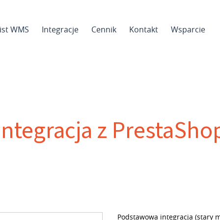
sist WMS
Integracje
Cennik
Kontakt
Wsparcie
Integracja z PrestaSho
Podstawowa integracja (stary m