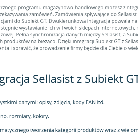
nętrznego programu magazynowo-handlowego możesz zintegro
ekazywania zamówień. Zamówienia spływające do Sellasist
acjami do Subiekt GT. Dwukierunkowa integracja pozwala na
następnie wystawianie ich w Twoich sklepach internetowych, 
owej. Pełna synchronizacja danych między Sellasist, a Subi
produktów na bieżąco. Dzięki integracji Subiekt GT z Sella
ienta i sprawić, że prowadzenie firmy będzie dla Ciebie o wiel
acja Sellasist z Subiekt G
stkimi danymi: opisy, zdjęcia, kody EAN itd.
p. rozmiary, kolory.
utomatycznego tworzenia kategorii produktów wraz z wielo