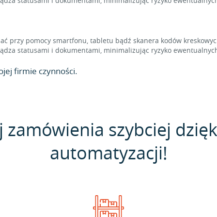
dza statusami i dokumentami, minimalizując ryzyko ewentualnych
 przy pomocy smartfonu, tabletu bądź skanera kodów kreskowych,
dza statusami i dokumentami, minimalizując ryzyko ewentualnych
jej firmie czynności.
j zamówienia szybciej dzięk
automatyzacji!