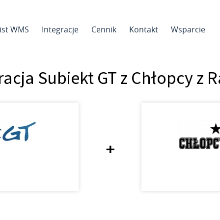
sist WMS
Integracje
Cennik
Kontakt
Wsparcie
racja Subiekt GT z Chłopcy z 
+