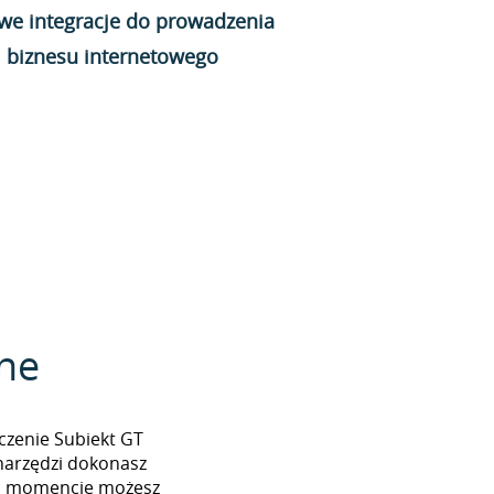
we integracje do prowadzenia
biznesu internetowego
zne
ączenie Subiekt GT
narzędzi dokonasz
ym momencie możesz