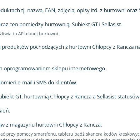
ktach tj. nazwa, EAN, zdjęcia, opisy itd. z hurtowni oraz S
z cen pomiędzy hurtownią, Subiekt GT i Sellasist.
żliwia to API danej hurtowni.
produktów pochodzących z hurtowni Chłopcy z Rancza na 
lnym oprogramowaniem sklepu internetowego.
mień e-mail i SMS do klientów.
iekt GT, hurtownią Chłopcy z Rancza a Sellasist statusó
ień.
aw z magazynu hurtowni Chłopcy z Rancza.
 przy pomocy smartfonu, tabletu bądź skanera kodów kreskowych,