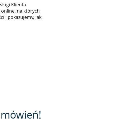
ługi Klienta.
 online, na których
i i pokazujemy, jak
zamówień!