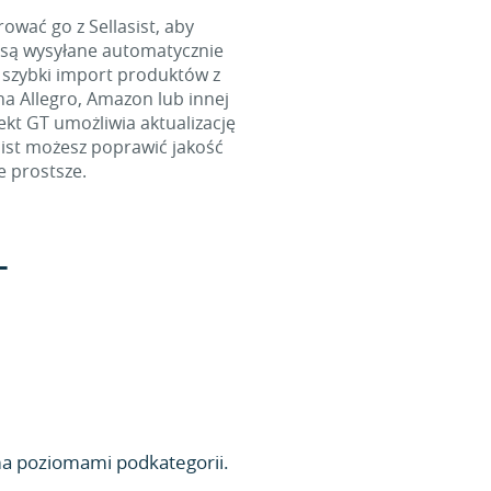
wać go z Sellasist, aby
 są wysyłane automatycznie
 szybki import produktów z
na Allegro, Amazon lub innej
ekt GT umożliwia aktualizację
sist możesz poprawić jakość
e prostsze.
T
ma poziomami podkategorii.