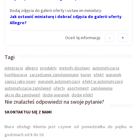
Dodaj zdjęcia do galerii oferty i ustaw im miniatury:
Jak ustawić miniaturę i dobrać zdjęcia do galerii oferty
Allegro?
Oceń tę informację:
-
+
Tagi
integracja
allegro
produkty
metody dostawy
automatyzacja
konfiguracja
zarządzanie zamówieniami
kurier
efekt
warunek
zapisz jako nowy
warunek automatyzacji
efekt w automatyzacji
automatyzacja zamówień
oferty
asortyment
zamówienia
akcja dla zamówień
dodaj warunek
dodaj efekt
Nie znalazłeś odpowiedzi na swoje pytanie?
SKONTAKTUJ SIĘ Z NAMI
Biuro obsługi Klienta jest czynne od poniedziałku do piątku w
godzinach od 8 do 16.