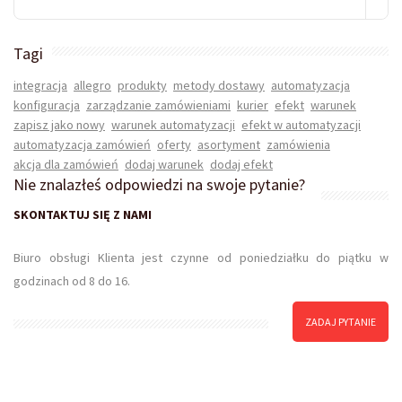
-
+
Tagi
integracja
allegro
produkty
metody dostawy
automatyzacja
-
konfiguracja
zarządzanie zamówieniami
kurier
efekt
warunek
+
zapisz jako nowy
warunek automatyzacji
efekt w automatyzacji
automatyzacja zamówień
oferty
asortyment
zamówienia
akcja dla zamówień
dodaj warunek
dodaj efekt
Nie znalazłeś odpowiedzi na swoje pytanie?
SKONTAKTUJ SIĘ Z NAMI
Biuro obsługi Klienta jest czynne od poniedziałku do piątku w
godzinach od 8 do 16.
ZADAJ PYTANIE