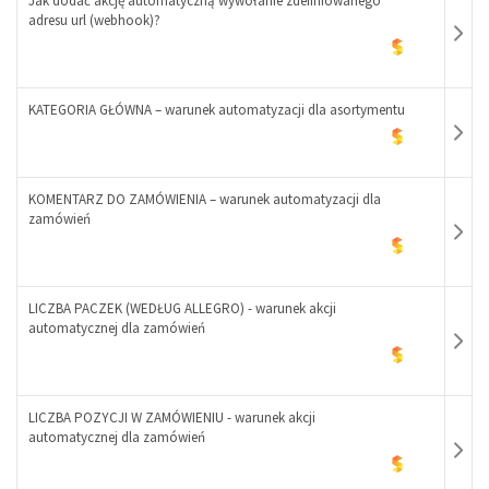
Jak dodać akcję automatyczną wywołanie zdefiniowanego
+
adresu url (webhook)?
KATEGORIA GŁÓWNA – warunek automatyzacji dla asortymentu
-
KOMENTARZ DO ZAMÓWIENIA – warunek automatyzacji dla
+
zamówień
-
+
LICZBA PACZEK (WEDŁUG ALLEGRO) - warunek akcji
automatycznej dla zamówień
-
+
LICZBA POZYCJI W ZAMÓWIENIU - warunek akcji
automatycznej dla zamówień
-