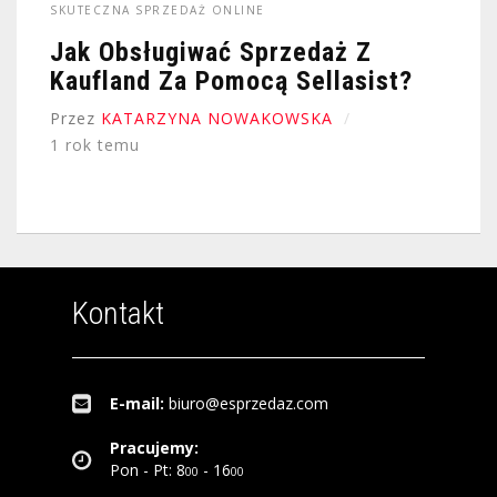
SKUTECZNA SPRZEDAŻ ONLINE
Jak Obsługiwać Sprzedaż Z
Kaufland Za Pomocą Sellasist?
Przez
KATARZYNA NOWAKOWSKA
1 rok temu
Kontakt
E-mail:
biuro@esprzedaz.com
Pracujemy:
Pon - Pt: 8
- 16
00
00