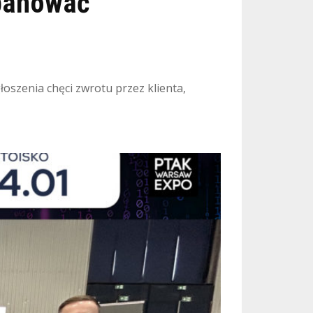
panować
łoszenia chęci zwrotu przez klienta,