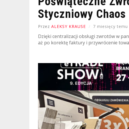
Poświąteczne Zwr
Styczniowy Chaos 
Przez
ALEKSY KRAUSE
7 miesięcy temu
Dzięki centralizacji obsługi zwrotów w pan
aż po korektę faktury i przywrócenie tow