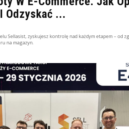
oty W E-Commerce. Jak O
I Odzyskać ...
elu Sellasist, zyskujesz kontrolę nad każdym etapem – od zg
aru na magazyn.