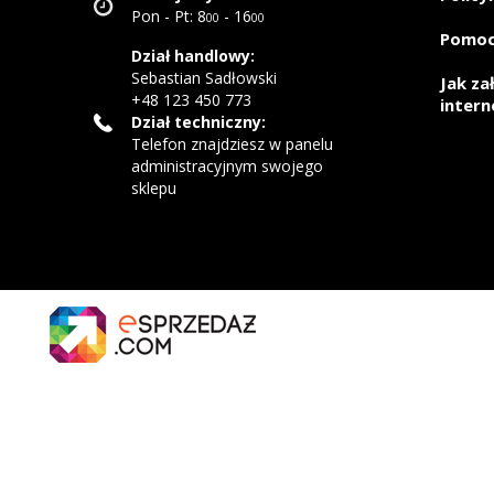
Pon - Pt: 8
- 16
00
00
Pomo
Dział handlowy:
Sebastian Sadłowski
Jak za
+48 123 450 773
inter
Dział techniczny:
Telefon znajdziesz w panelu
administracyjnym swojego
sklepu