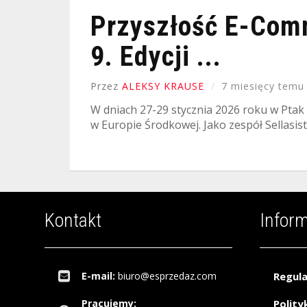
Przyszłość E-Com
9. Edycji ...
Przez
ALEKSY KRAUSE
7 miesięcy temu
W dniach 27-29 stycznia 2026 roku w Pta
w Europie Środkowej. Jako zespół Sellasist
Kontakt
Infor
E-mail:
biuro@esprzedaz.com
Regul
Pracujemy:
Polity