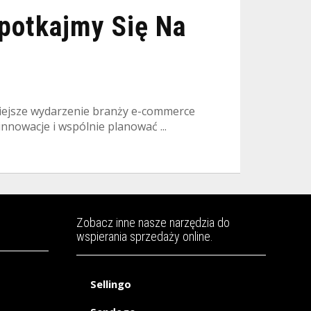
potkajmy Się Na
niejsze wydarzenie branży e-commerce
innowacje i wspólnie planować ...
Zobacz inne nasze narzędzia do
wspierania sprzedaży online.
Sellingo