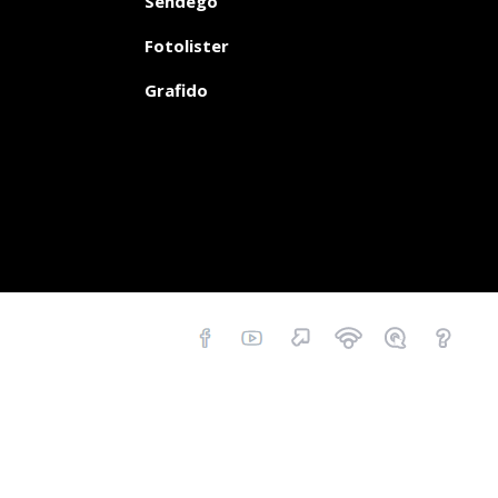
Sendego
Fotolister
Grafido