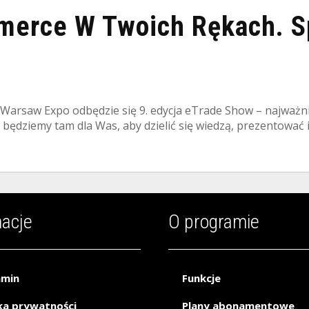
merce W Twoich Rękach. S
k Warsaw Expo odbędzie się 9. edycja eTrade Show – najważ
 będziemy tam dla Was, aby dzielić się wiedzą, prezentować 
macje
O programie
amin
Funkcje
ka prywatności
Plany abonamentowe