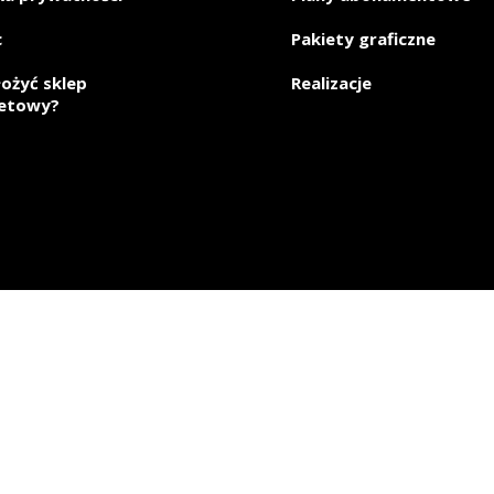
c
Pakiety graficzne
łożyć sklep
Realizacje
netowy?