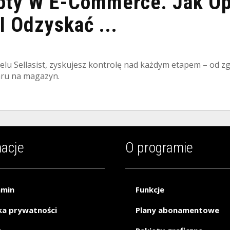
oty W E-Commerce. Jak O
I Odzyskać ...
elu Sellasist, zyskujesz kontrolę nad każdym etapem – od zg
aru na magazyn.
macje
O programie
amin
Funkcje
ka prywatności
Plany abonamentowe