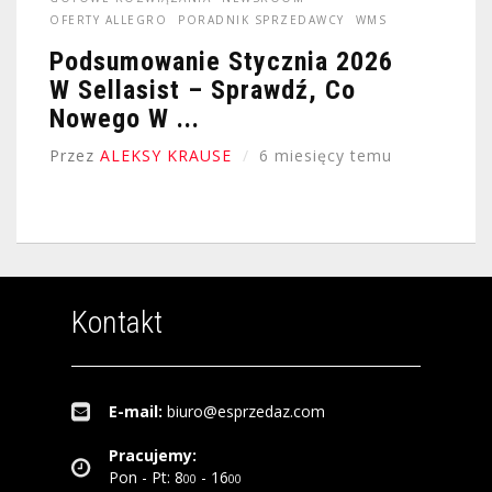
OFERTY ALLEGRO
PORADNIK SPRZEDAWCY
WMS
Podsumowanie Stycznia 2026
W Sellasist – Sprawdź, Co
Nowego W ...
Przez
ALEKSY KRAUSE
6 miesięcy temu
Kontakt
E-mail:
biuro@esprzedaz.com
Pracujemy:
Pon - Pt: 8
- 16
00
00