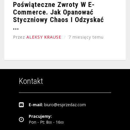
Poświąteczne Zwroty W E-
Commerce. Jak Opanować
Styczniowy Chaos I Odzyskać
...
Przez
ALEKSY KRAUSE
7 miesięcy temu
Kontakt
E-mail:
biuro@esprzedaz.com
Pracujemy:
Pon - Pt: 8
- 16
00
00