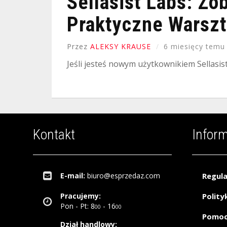
Sellasist Labs: Zo
Praktyczne Warszta
Przez
ALEKSY KRAUSE
6 miesięcy temu
Jeśli jesteś nowym użytkownikiem Sellasi
Kontakt
Infor
E-mail:
biuro@esprzedaz.com
Regul
Pracujemy:
Polity
Pon - Pt: 8
- 16
00
00
Pomo
Dział handlowy: