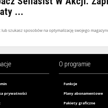
bacz Sellasist W Akcji. Za
ty ...
st lub szukasz sposobów na optymalizację swojego magazynu –
macje
O programie
amin
Funkcje
ka prywatności
Plany abonamentowe
c
Pakiety graficzne