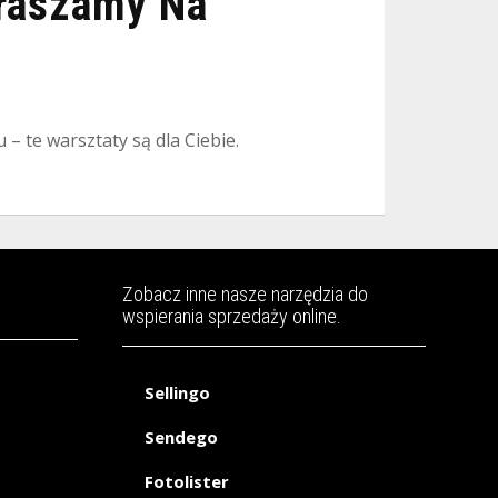
praszamy Na
 te warsztaty są dla Ciebie.
Zobacz inne nasze narzędzia do
wspierania sprzedaży online.
Sellingo
Sendego
Fotolister