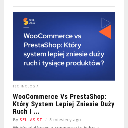
TECHNOLOGIA
WooCommerce Vs PrestaShop:
Który System Lepiej Zniesie Duży
Ruch I ...
By
SELLASIST
8 miesięcy ago
Wybór platformy e-commerce to jedna z