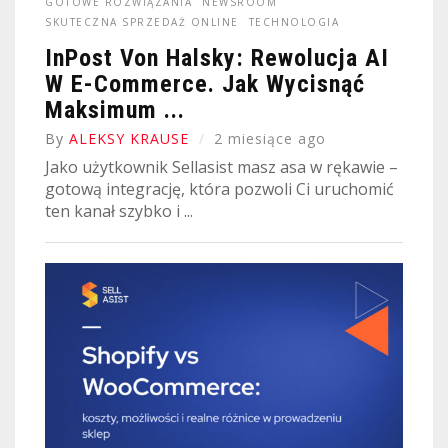
GOTOWE ROZWIĄZANIA
NEWSROOM
SKUTECZNA SPRZEDAŻ ONLINE
TECHNOLOGIA
InPost Von Halsky: Rewolucja AI
W E-Commerce. Jak Wycisnąć
Maksimum ...
By
ALEKSY KRAUSE
2 miesiące ago
Jako użytkownik Sellasist masz asa w rękawie –
gotową integrację, która pozwoli Ci uruchomić
ten kanał szybko i ...