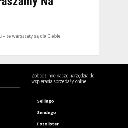
praszamy Na
 te warsztaty są dla Ciebie.
Zobacz inne nasze narzędzia do
wspierania sprzedaży online.
Sellingo
Sendego
Fotolister