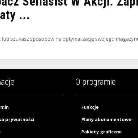
bacz Sellasist W Akcji. Za
ty ...
st lub szukasz sposobów na optymalizację swojego magazynu –
macje
O programie
amin
Funkcje
ka prywatności
Plany abonamentowe
c
Pakiety graficzne