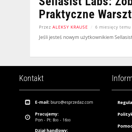
Sellasist Labs: Zo
Praktyczne Warszta
Przez
ALEKSY KRAUSE
6 miesięcy temu
Jeśli jesteś nowym użytkownikiem Sellasi
Kontakt
Infor
E-mail:
biuro@esprzedaz.com
Regul
Pracujemy:
Polity
Pon - Pt: 8
- 16
00
00
Pomo
Dział handlowy: