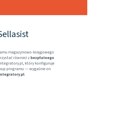
ellasist
rogramu magazynowo-księgowego
rzystać również z
bezpłatnego
ntegratory.pl, który konfiguruje
akup programu
wygaśnie on
—
ntegratory.pl
.