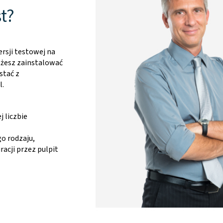
t?
rsji testowej na
ożesz zainstalować
stać z
l.
 liczbie
o rodzaju,
racji przez pulpit