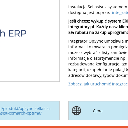
Instalacja Sellasist z syste
dostępna jest poprzez
integrat
Jeśli chcesz wykupić system ER
integratory.pl. Każdy nasz klie
5% rabatu na zakup oprogram
Integrator OpSync umożliwia 
informacji o towarach pomiędz
możesz wybrać z listy zamówien
informacje o asortymencie np.
rozbudowaną konfiguracje, tzn
kategorii, uzupełnianie pola 
adresów dostawy, typów dokum
Zobacz, jak uruchomić integrac
pl/produkt/opsync-sellasist-
Cena
lasist-comarch-optima/