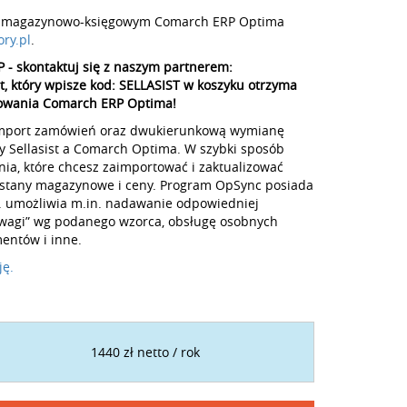
mem magazynowo-księgowym Comarch ERP Optima
ory.pl
.
P - skontaktuj się z naszym partnerem:
nt, który wpisze kod: SELLASIST w koszyku otrzyma
owania Comarch ERP Optima!
import zamówień oraz dwukierunkową wymianę
y Sellasist a Comarch Optima. W szybki sposób
ia, które chcesz zaimportować i zaktualizować
 stany magazynowe i ceny. Program OpSync posiada
. umożliwia m.in. nadawanie odpowiedniej
„Uwagi” wg podanego wzorca, obsługę osobnych
entów i inne.
ję.
1440 zł netto / rok