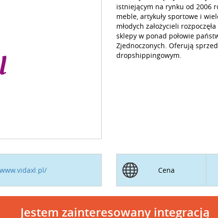
istniejącym na rynku od 2006 r
meble, artykuły sportowe i wie
młodych założycieli rozpoczęła
sklepy w ponad połowie państw 
Zjednoczonych. Oferują sprze
dropshippingowym.
/www.vidaxl.pl/
Cena
Jestem zainteresowany integracją