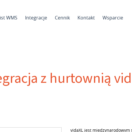
sist WMS
Integracje
Cennik
Kontakt
Wsparcie
egracja z hurtownią vi
vidaXL jest międzynarodowym s