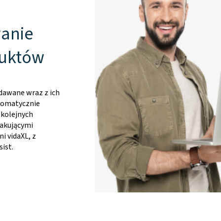
anie
duktów
dawane wraz z ich
utomatycznie
 kolejnych
rakującymi
i vidaXL, z
ist.