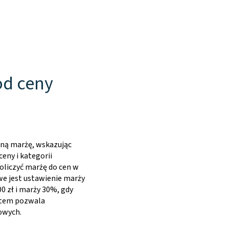
od ceny
sną marżę, wskazując
eny i kategorii
oliczyć marżę do cen w
we jest ustawienie marży
0 zł i marży 30%, gdy
ystem pozwala
owych.