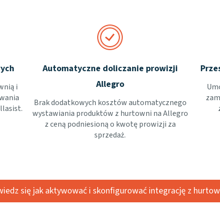
wych
Automatyczne doliczanie prowizji
Prze
Allegro
wnią i
Umo
owania
zamó
Brak dodatkowych kosztów automatycznego
lasist.
wystawiania produktów z hurtowni na Allegro
z ceną podniesioną o kwotę prowizji za
sprzedaż.
iedz się jak aktywować i skonfigurować integrację z hurtow