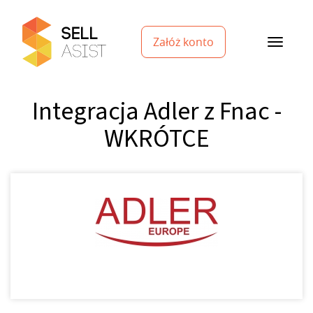
Załóż konto
Integracja Adler z Fnac -
WKRÓTCE