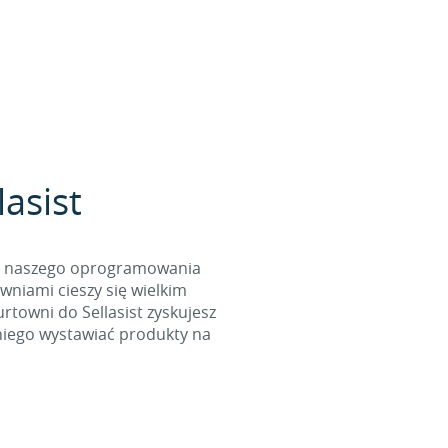
asist
cą naszego oprogramowania
wniami cieszy się wielkim
towni do Sellasist zyskujesz
niego wystawiać produkty na