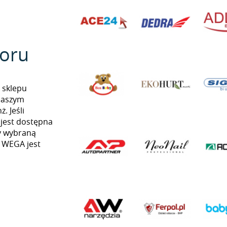
oru
 sklepu
naszym
. Jeśli
 jest dostępna
my wybraną
ą WEGA jest