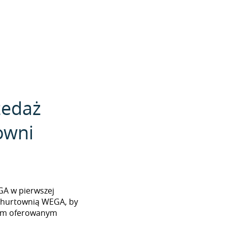
zedaż
owni
EGA w pierwszej
z hurtownią WEGA, by
tem oferowanym