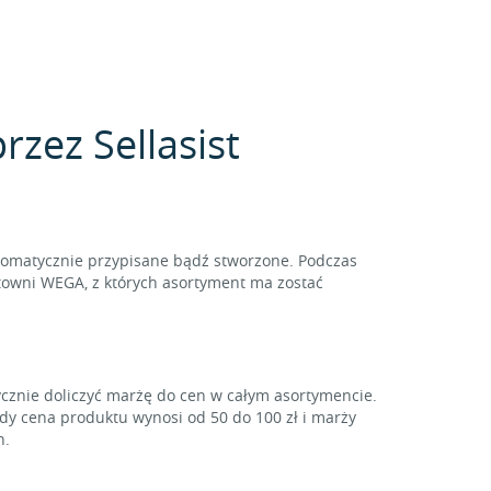
zez Sellasist
tomatycznie przypisane bądź stworzone. Podczas
towni WEGA, z których asortyment ma zostać
ycznie doliczyć marżę do cen w całym asortymencie.
gdy cena produktu wynosi od 50 do 100 zł i marży
h.