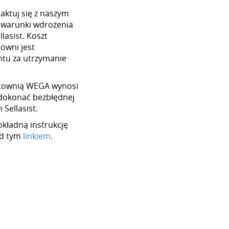
aktuj się z naszym
 warunki wdrożenia
lasist. Koszt
towni jest
tu za utrzymanie
hurtownią WEGA wynosi
dokonać bezbłędnej
Sellasist.
okładną instrukcję
od tym
linkiem
.