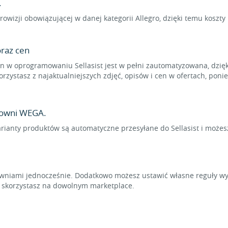
.
rowizji obowiązującej w danej kategorii Allegro, dzięki temu koszt
raz cen
 w oprogramowaniu Sellasist jest w pełni zautomatyzowana, dzięk
rzystasz z najaktualniejszych zdjęć, opisów i cen w ofertach, pon
towni WEGA.
arianty produktów są automatyczne przesyłane do Sellasist i możes
niami jednocześnie. Dodatkowo możesz ustawić własne reguły wyl
t skorzystasz na dowolnym marketplace.