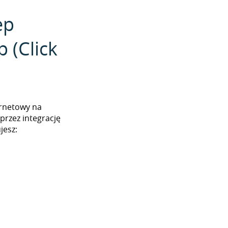
ep
 (Click
ernetowy na
przez integrację
jesz: