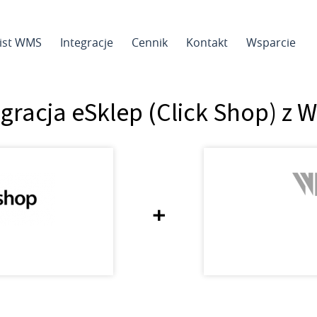
sist WMS
Integracje
Cennik
Kontakt
Wsparcie
egracja eSklep (Click Shop) z 
+