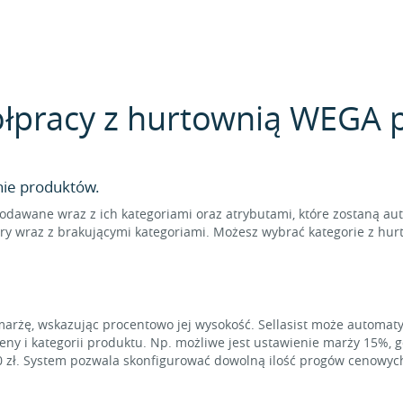
łpracy z hurtownią WEGA pr
nie produktów.
odawane wraz z ich kategoriami oraz atrybutami, które zostaną au
ry wraz z brakującymi kategoriami. Możesz wybrać kategorie z hur
marżę, wskazując procentowo jej wysokość. Sellasist może automat
eny i kategorii produktu. Np. możliwe jest ustawienie marży 15%, 
0 zł. System pozwala skonfigurować dowolną ilość progów cenowyc