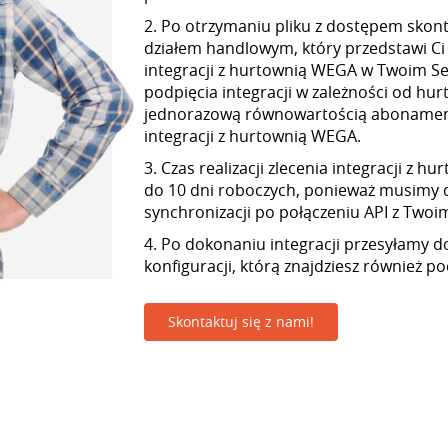
2. Po otrzymaniu pliku z dostępem skont
działem handlowym, który przedstawi Ci
integracji z hurtownią WEGA w Twoim Sel
podpięcia integracji w zależności od hur
jednorazową równowartością abonamen
integracji z hurtownią WEGA.
3. Czas realizacji zlecenia integracji z 
do 10 dni roboczych, ponieważ musimy 
synchronizacji po połączeniu API z Twoim 
4. Po dokonaniu integracji przesyłamy d
konfiguracji, którą znajdziesz również p
Skontaktuj się z nami!