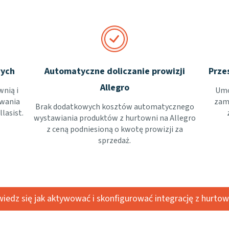
wych
Automatyczne doliczanie prowizji
Prze
Allegro
wnią i
Umo
owania
zamó
Brak dodatkowych kosztów automatycznego
lasist.
wystawiania produktów z hurtowni na Allegro
z ceną podniesioną o kwotę prowizji za
sprzedaż.
iedz się jak aktywować i skonfigurować integrację z hurtow