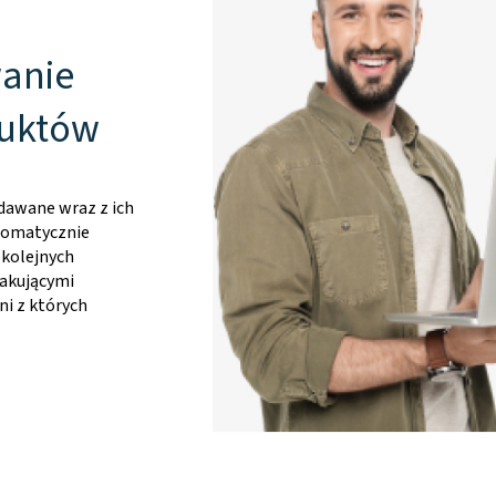
anie
duktów
dawane wraz z ich
utomatycznie
 kolejnych
rakującymi
ni z których