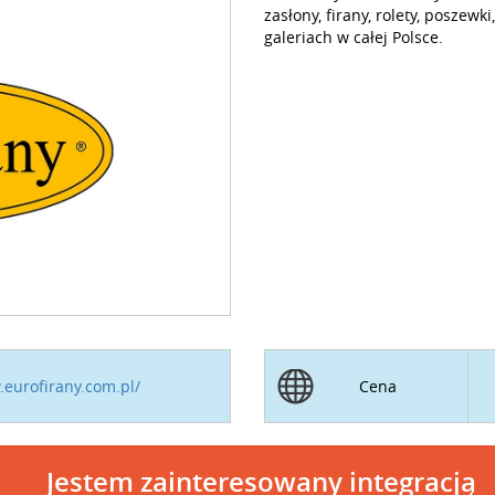
zasłony, firany, rolety, poszewk
galeriach w całej Polsce.
.eurofirany.com.pl/
Cena
Jestem zainteresowany integracją