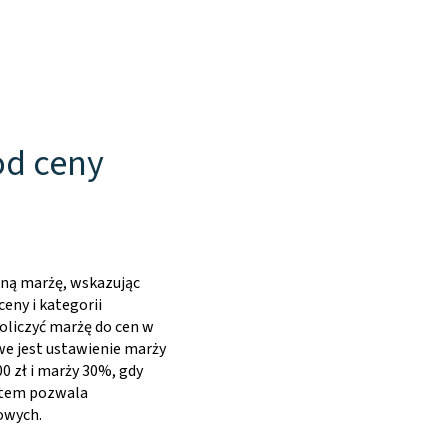
od ceny
sną marżę, wskazując
eny i kategorii
oliczyć marżę do cen w
we jest ustawienie marży
0 zł i marży 30%, gdy
ystem pozwala
owych.