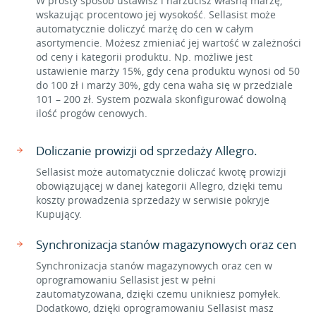
W prosty sposób ustawisz i narzucisz własną marżę,
wskazując procentowo jej wysokość. Sellasist może
automatycznie doliczyć marżę do cen w całym
asortymencie. Możesz zmieniać jej wartość w zależności
od ceny i kategorii produktu. Np. możliwe jest
ustawienie marży 15%, gdy cena produktu wynosi od 50
do 100 zł i marży 30%, gdy cena waha się w przedziale
101 – 200 zł. System pozwala skonfigurować dowolną
ilość progów cenowych.
Doliczanie prowizji od sprzedaży Allegro.
Sellasist może automatycznie doliczać kwotę prowizji
obowiązującej w danej kategorii Allegro, dzięki temu
koszty prowadzenia sprzedaży w serwisie pokryje
Kupujący.
Synchronizacja stanów magazynowych oraz cen
Synchronizacja stanów magazynowych oraz cen w
oprogramowaniu Sellasist jest w pełni
zautomatyzowana, dzięki czemu unikniesz pomyłek.
Dodatkowo, dzięki oprogramowaniu Sellasist masz