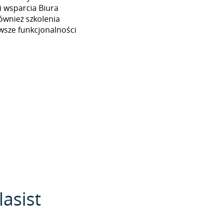
 wsparcia Biura
ównież szkolenia
wsze funkcjonalności
lasist