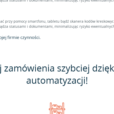
dza statusami i dokumentami, minimalizując ryzyko ewentualnych
 przy pomocy smartfonu, tabletu bądź skanera kodów kreskowych,
dza statusami i dokumentami, minimalizując ryzyko ewentualnych
jej firmie czynności.
j zamówienia szybciej dzięk
automatyzacji!