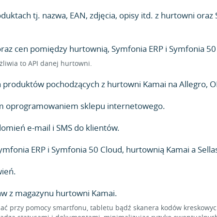
uktach tj. nazwa, EAN, zdjęcia, opisy itd. z hurtowni ora
z cen pomiędzy hurtownią, Symfonia ERP i Symfonia 50 Cl
żliwia to API danej hurtowni.
produktów pochodzących z hurtowni Kamai na Allegro, OL
lnym oprogramowaniem sklepu internetowego.
mień e-mail i SMS do klientów.
fonia ERP i Symfonia 50 Cloud, hurtownią Kamai a Sella
ień.
taw z magazynu hurtowni Kamai.
 przy pomocy smartfonu, tabletu bądź skanera kodów kreskowych,