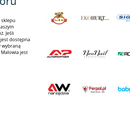
oru
 sklepu
naszym
. Jeśli
 jest dostępna
my wybraną
ą Malowia jest