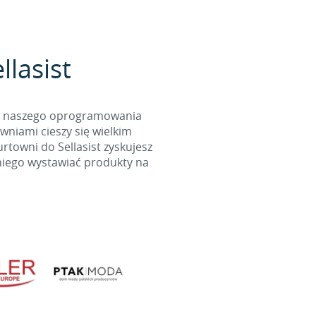
llasist
cą naszego oprogramowania
wniami cieszy się wielkim
towni do Sellasist zyskujesz
niego wystawiać produkty na