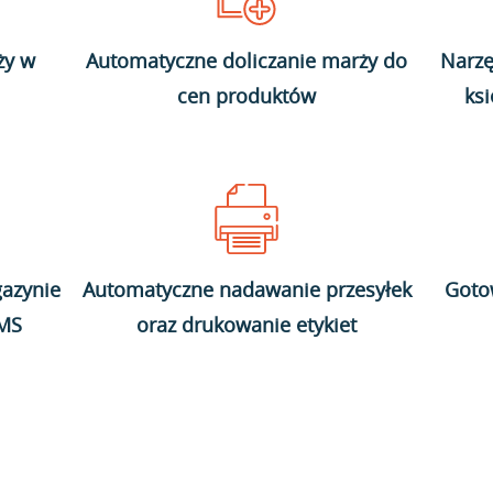
ży w
Automatyczne doliczanie marży do
Narzę
cen produktów
ks
azynie
Automatyczne nadawanie przesyłek
Goto
WMS
oraz drukowanie etykiet