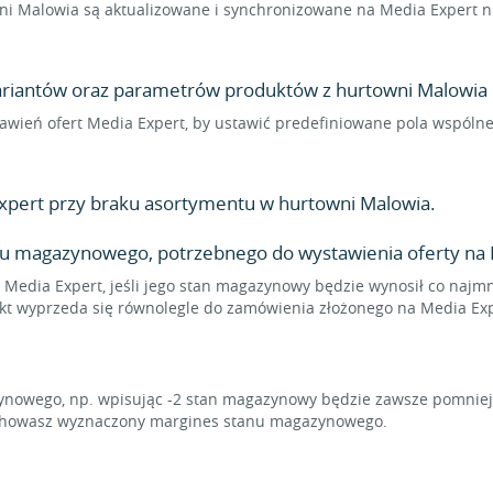
i Malowia są aktualizowane i synchronizowane na Media Expert ni
wariantów oraz parametrów produktów z hurtowni Malowia d
ustawień ofert Media Expert, by ustawić predefiniowane pola wspól
xpert przy braku asortymentu w hurtowni Malowia.
u magazynowego, potrzebnego do wystawienia oferty na 
 Media Expert, jeśli jego stan magazynowy będzie wynosił co najmni
ukt wyprzeda się równolegle do zamówienia złożonego na Media Exp
owego, np. wpisując -2 stan magazynowy będzie zawsze pomniejsz
zachowasz wyznaczony margines stanu magazynowego.