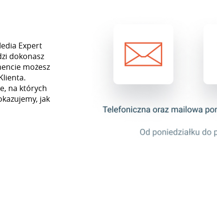
Media Expert
dzi dokonasz
mencie możesz
Klienta.
e, na których
okazujemy, jak