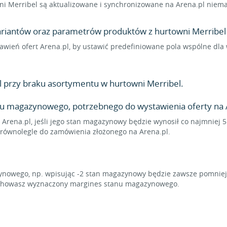
 Merribel są aktualizowane i synchronizowane na Arena.pl niemal
wariantów oraz parametrów produktów z hurtowni Merribel d
stawień ofert Arena.pl, by ustawić predefiniowane pola wspólne d
 przy braku asortymentu w hurtowni Merribel.
u magazynowego, potrzebnego do wystawienia oferty na 
 Arena.pl, jeśli jego stan magazynowy będzie wynosił co najmniej 5
ę równolegle do zamówienia złożonego na Arena.pl.
owego, np. wpisując -2 stan magazynowy będzie zawsze pomniejsz
zachowasz wyznaczony margines stanu magazynowego.