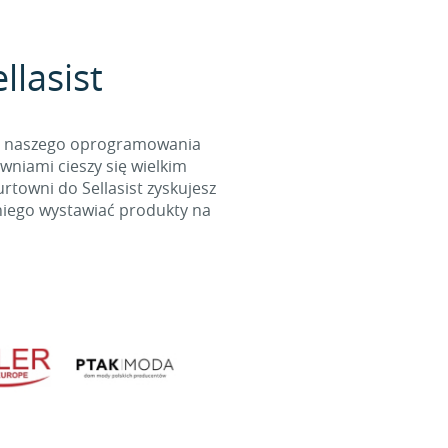
llasist
cą naszego oprogramowania
wniami cieszy się wielkim
towni do Sellasist zyskujesz
niego wystawiać produkty na