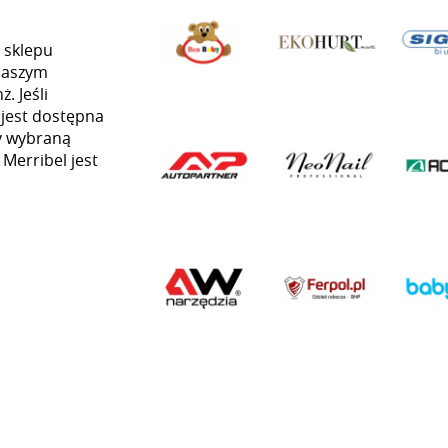
 sklepu
naszym
. Jeśli
 jest dostępna
my wybraną
 Merribel jest