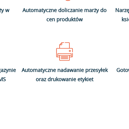
ży w
Automatyczne doliczanie marży do
Narzę
cen produktów
ks
azynie
Automatyczne nadawanie przesyłek
Goto
WMS
oraz drukowanie etykiet