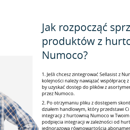
Jak rozpocząć spr
produktów z hurt
Numoco?
1. Jeśli chcesz zintegrować Sellasist z N
kolejności należy nawiązać współpracę 
by uzyskać dostęp do plików z asorty
przez Numoco.
2. Po otrzymaniu pliku z dostępem skont
działem handlowym, który przedstawi Ci
integracji z hurtownią Numoco w Twoim S
podpięcia integracji w zależności od hur
jednorazową równowartością abonamen