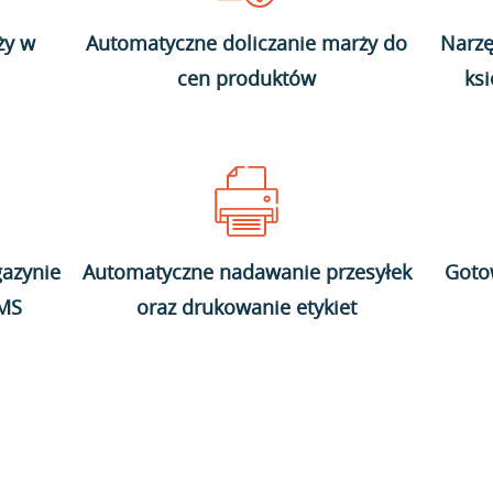
ży w
Automatyczne doliczanie marży do
Narzę
cen produktów
ks
azynie
Automatyczne nadawanie przesyłek
Goto
WMS
oraz drukowanie etykiet