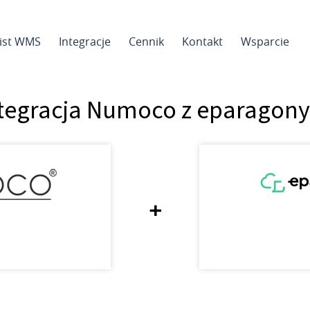
sist WMS
Integracje
Cennik
Kontakt
Wsparcie
tegracja Numoco z eparagony
+