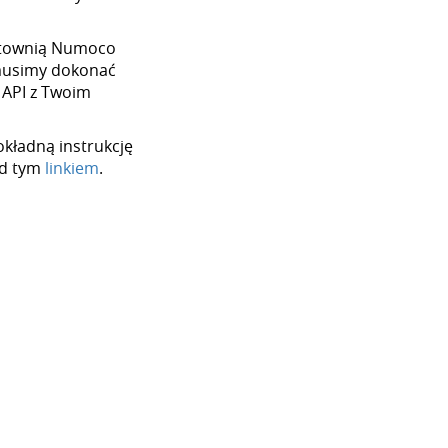
hurtownią Numoco
 musimy dokonać
 API z Twoim
okładną instrukcję
od tym
linkiem
.