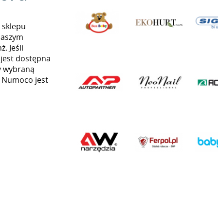
 sklepu
naszym
. Jeśli
 jest dostępna
my wybraną
ią Numoco jest