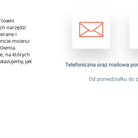
rtowni
ch narzędzi
erane i
encie możesz
Klienta.
e, na których
okazujemy, jak