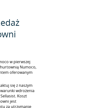
zedaż
owni
umoco w pierwszej
z hurtownią Numoco,
mentem oferowanym
aktuj się z naszym
 warunki wdrożenia
ellasist. Koszt
towni jest
tu za utrzymanie