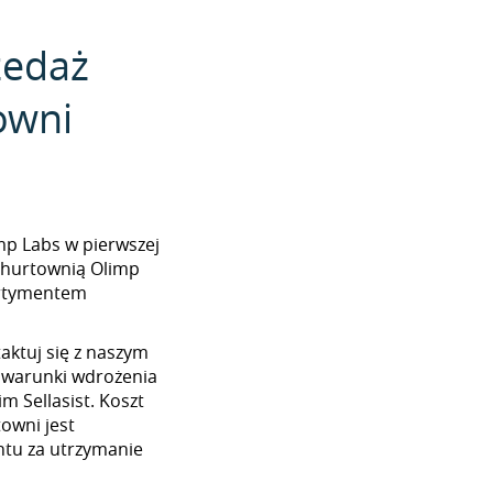
zedaż
owni
limp Labs w pierwszej
z hurtownią Olimp
ortymentem
aktuj się z naszym
 warunki wdrożenia
m Sellasist. Koszt
towni jest
tu za utrzymanie