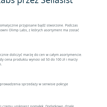
tomatycznie przypisane bądź stworzone. Podczas
towni Olimp Labs, z których asortyment ma zostać
ycznie doliczyć marżę do cen w całym asortymencie.
gdy cena produktu wynosi od 50 do 100 zł i marży
h.
y prowadzenia sprzedaży w serwisie pokryje
i czemu unikniesz pomyłek. Dodatkowo, dzięki