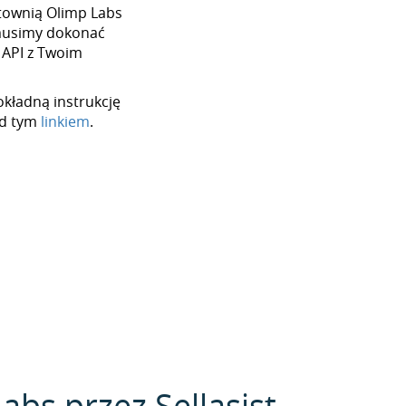
urtownią Olimp Labs
 musimy dokonać
 API z Twoim
okładną instrukcję
od tym
linkiem
.
abs przez Sellasist