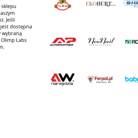
 sklepu
naszym
. Jeśli
 jest dostępna
my wybraną
ą Olimp Labs
m.