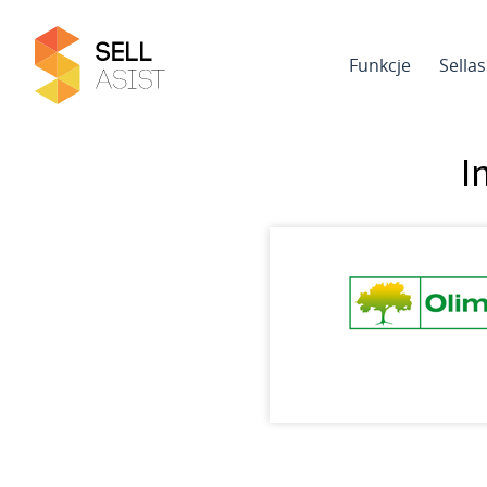
Funkcje
Sella
I