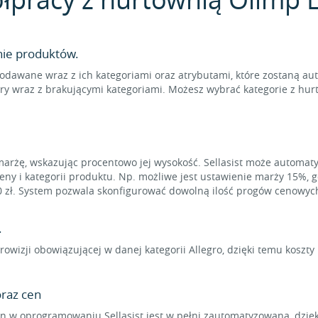
nie produktów.
odawane wraz z ich kategoriami oraz atrybutami, które zostaną au
ry wraz z brakującymi kategoriami. Możesz wybrać kategorie z hur
marżę, wskazując procentowo jej wysokość. Sellasist może automat
eny i kategorii produktu. Np. możliwe jest ustawienie marży 15%, 
0 zł. System pozwala skonfigurować dowolną ilość progów cenowyc
.
rowizji obowiązującej w danej kategorii Allegro, dzięki temu koszt
raz cen
 w oprogramowaniu Sellasist jest w pełni zautomatyzowana, dzięk