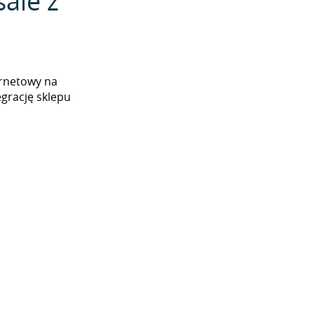
ale z
ernetowy na
grację sklepu