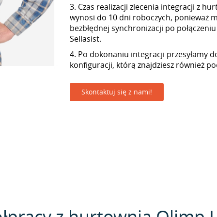
3. Czas realizacji zlecenia integracji z h
wynosi do 10 dni roboczych, ponieważ
bezbłędnej synchronizacji po połączeniu
Sellasist.
4. Po dokonaniu integracji przesyłamy d
konfiguracji, którą znajdziesz również p
Skontaktuj się z nami!
łpracy z hurtownią Olimp L