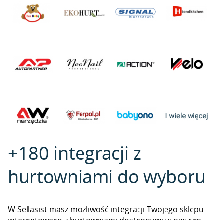
+180 integracji z
hurtowniami do wyboru
W Sellasist masz możliwość integracji Twojego sklepu