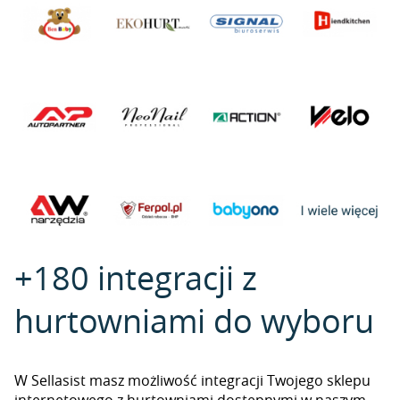
+180 integracji z
hurtowniami do wyboru
W Sellasist masz możliwość integracji Twojego sklepu