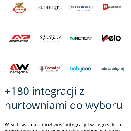
+180 integracji z
hurtowniami do wyboru
W Sellasist masz możliwość integracji Twojego sklepu