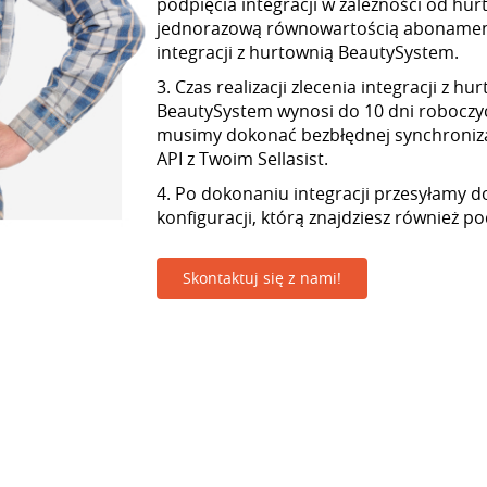
podpięcia integracji w zależności od hur
jednorazową równowartością abonamen
integracji z hurtownią BeautySystem.
3. Czas realizacji zlecenia integracji z hu
BeautySystem wynosi do 10 dni roboczy
musimy dokonać bezbłędnej synchroniza
API z Twoim Sellasist.
4. Po dokonaniu integracji przesyłamy d
konfiguracji, którą znajdziesz również p
Skontaktuj się z nami!