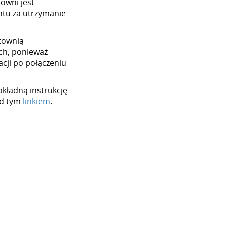
towni jest
tu za utrzymanie
rtownią
ch, ponieważ
cji po połączeniu
okładną instrukcję
od tym
linkiem
.