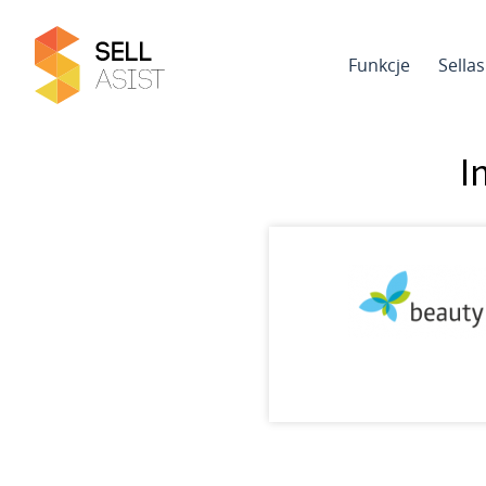
Funkcje
Sella
I