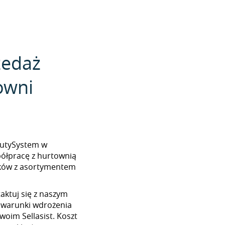
zedaż
owni
eautySystem w
półpracę z hurtownią
ików z asortymentem
aktuj się z naszym
 warunki wdrożenia
woim Sellasist. Koszt