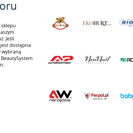
oru
 sklepu
naszym
. Jeśli
 jest dostępna
my wybraną
ią BeautySystem
m.