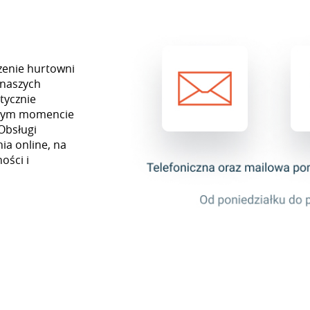
zenie hurtowni
 naszych
tycznie
ażdym momencie
Obsługi
ia online, na
ości i