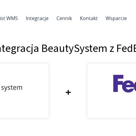
sist WMS
Integracje
Cennik
Kontakt
Wsparcie
ntegracja BeautySystem z Fed
+