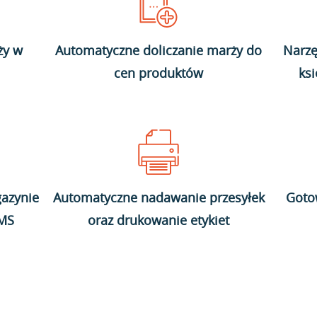
ży w
Automatyczne doliczanie marży do
Narzę
cen produktów
ks
azynie
Automatyczne nadawanie przesyłek
Goto
WMS
oraz drukowanie etykiet