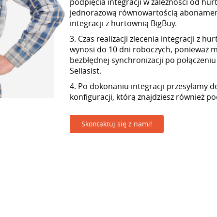
podpięcia integracji w zależności od hur
jednorazową równowartością abonamen
integracji z hurtownią BigBuy.
3. Czas realizacji zlecenia integracji z h
wynosi do 10 dni roboczych, ponieważ
bezbłędnej synchronizacji po połączeniu
Sellasist.
4. Po dokonaniu integracji przesyłamy d
konfiguracji, którą znajdziesz również p
Skontaktuj się z nami!