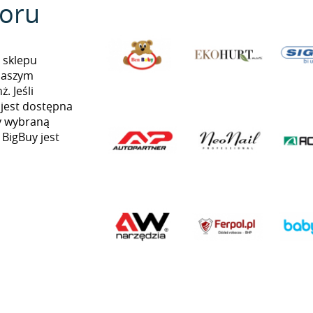
oru
 sklepu
naszym
. Jeśli
 jest dostępna
my wybraną
 BigBuy jest