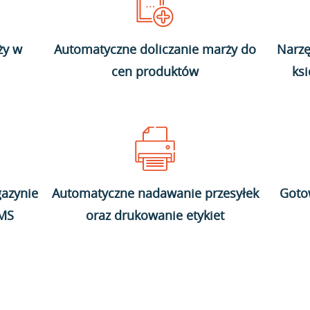
ży w
Automatyczne doliczanie marży do
Narzę
cen produktów
ks
azynie
Automatyczne nadawanie przesyłek
Goto
WMS
oraz drukowanie etykiet