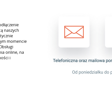
odłączenie
cą naszych
tycznie
ażdym momencie
Obsługi
ia online, na
ości i