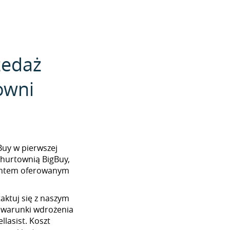
zedaż
owni
gBuy w pierwszej
 hurtownią BigBuy,
mentem oferowanym
aktuj się z naszym
 warunki wdrożenia
llasist. Koszt