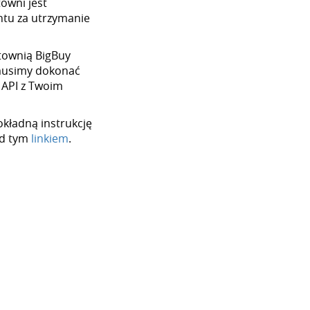
towni jest
tu za utrzymanie
urtownią BigBuy
 musimy dokonać
 API z Twoim
okładną instrukcję
od tym
linkiem
.