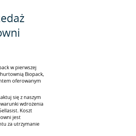
zedaż
owni
opack w pierwszej
 hurtownią Biopack,
mentem oferowanym
aktuj się z naszym
 warunki wdrożenia
ellasist. Koszt
towni jest
tu za utrzymanie