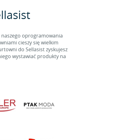
lasist
cą naszego oprogramowania
wniami cieszy się wielkim
towni do Sellasist zyskujesz
niego wystawiać produkty na