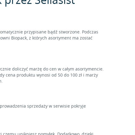
tomatycznie przypisane bądź stworzone. Podczas
towni Biopack, z których asortyment ma zostać
ycznie doliczyć marżę do cen w całym asortymencie.
gdy cena produktu wynosi od 50 do 100 zł i marży
h.
y prowadzenia sprzedaży w serwisie pokryje
i czemu unikniesz pomyłek. Dodatkowo, dzięki