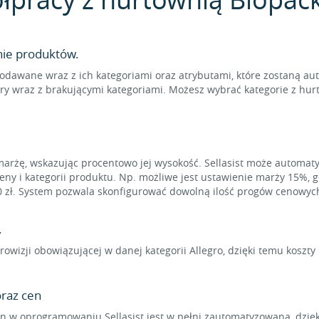
nie produktów.
odawane wraz z ich kategoriami oraz atrybutami, które zostaną au
ry wraz z brakującymi kategoriami. Możesz wybrać kategorie z hur
marżę, wskazując procentowo jej wysokość. Sellasist może automat
eny i kategorii produktu. Np. możliwe jest ustawienie marży 15%, 
0 zł. System pozwala skonfigurować dowolną ilość progów cenowyc
.
rowizji obowiązującej w danej kategorii Allegro, dzięki temu koszt
raz cen
 w oprogramowaniu Sellasist jest w pełni zautomatyzowana, dzięk