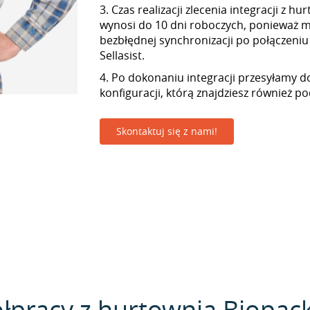
3. Czas realizacji zlecenia integracji z h
wynosi do 10 dni roboczych, ponieważ
bezbłędnej synchronizacji po połączeniu
Sellasist.
4. Po dokonaniu integracji przesyłamy d
konfiguracji, którą znajdziesz również p
Skontaktuj się z nami!
łpracy z hurtownią Biopack 