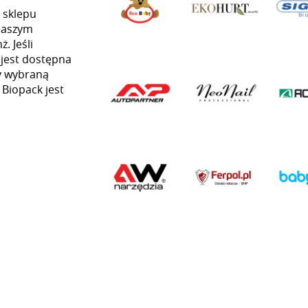
 sklepu
naszym
. Jeśli
 jest dostępna
my wybraną
 Biopack jest