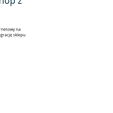
hop z
ernetowy na
grację sklepu