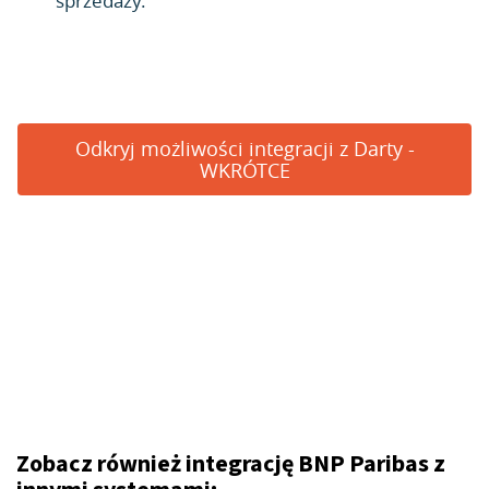
sprzedaży.
Odkryj możliwości integracji z Darty -
WKRÓTCE
Zobacz również integrację BNP Paribas z