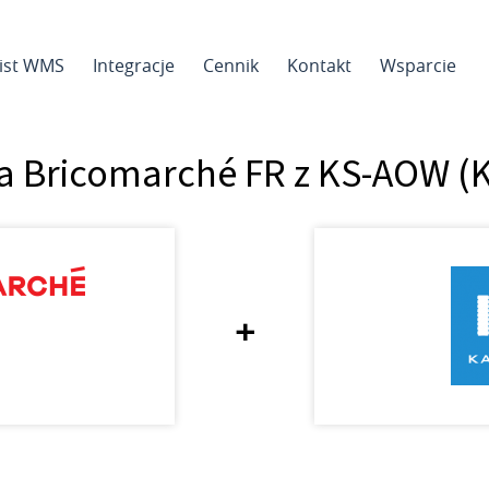
sist WMS
Integracje
Cennik
Kontakt
Wsparcie
ja Bricomarché FR z KS-AOW 
+