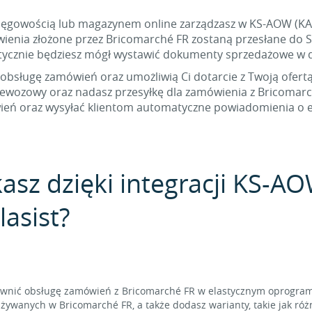
księgowością lub magazynem online zarządzasz w KS-AOW (KAM
ienia złożone przez Bricomarché FR zostaną przesłane do Se
atycznie będziesz mógł wystawić dokumenty sprzedażowe w
 obsługę zamówień oraz umożliwią Ci dotarcie z Twoją ofert
rzewozowy oraz nadasz przesyłkę dla zamówienia z Bricomar
ień oraz wysyłać klientom automatyczne powiadomienia o et
kasz dzięki integracji KS-
lasist?
rawnić obsługę zamówień z Bricomarché FR w elastycznym oprogram
żywanych w Bricomarché FR, a także dodasz warianty, takie jak róż