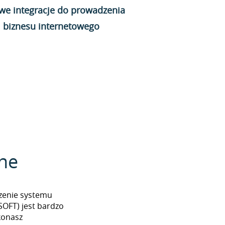
we integracje do prowadzenia
biznesu internetowego
zne
czenie systemu
FT) jest bardzo
konasz