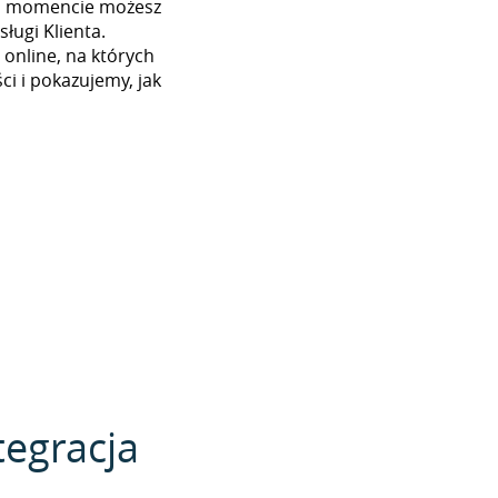
ym momencie możesz
ługi Klienta.
 online, na których
i i pokazujemy, jak
tegracja