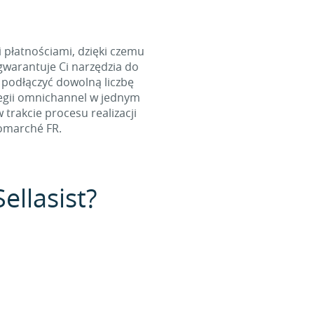
i płatnościami, dzięki czemu
warantuje Ci narzędzia do
 podłączyć dowolną liczbę
tegii omnichannel w jednym
rakcie procesu realizacji
omarché FR.
ellasist?