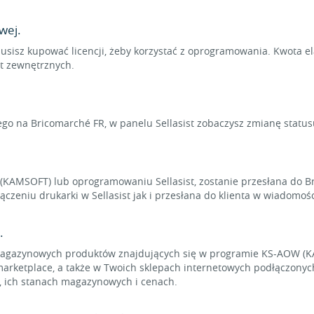
wej.
usisz kupować licencji, żeby korzystać z oprogramowania. Kwota e
rt zewnętrznych.
ego na Bricomarché FR, w panelu Sellasist zobaczysz zmianę statu
W (KAMSOFT) lub oprogramowaniu Sellasist, zostanie przesłana do
eniu drukarki w Sellasist jak i przesłana do klienta w wiadomośc
.
 magazynowych produktów znajdujących się w programie KS-AOW (
arketplace, a także w Twoich sklepach internetowych podłączonych d
 ich stanach magazynowych i cenach.