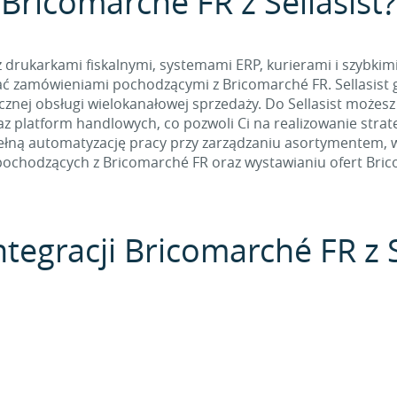
Bricomarché FR z Sellasist?
 z drukarkami fiskalnymi, systemami ERP, kurierami i szybkim
ć zamówieniami pochodzącymi z Bricomarché FR. Sellasist g
nej obsługi wielokanałowej sprzedaży. Do Sellasist możesz
z platform handlowych, co pozwoli Ci na realizowanie stra
łną automatyzację pracy przy zarządzaniu asortymentem, w t
ochodzących z Bricomarché FR oraz wystawianiu ofert Bric
ntegracji Bricomarché FR z S