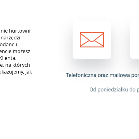
enie hurtowni
 narzędzi
odane i
encie możesz
Klienta.
e, na których
okazujemy, jak