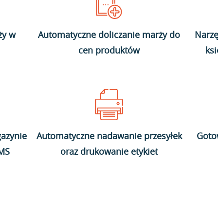
ży w
Automatyczne doliczanie marży do
Narzę
cen produktów
ks
azynie
Automatyczne nadawanie przesyłek
Goto
WMS
oraz drukowanie etykiet