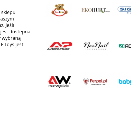
 sklepu
naszym
. Jeśli
 jest dostępna
my wybraną
 F-Toys jest