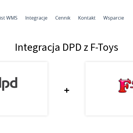
sist WMS
Integracje
Cennik
Kontakt
Wsparcie
Integracja DPD z F-Toys
+