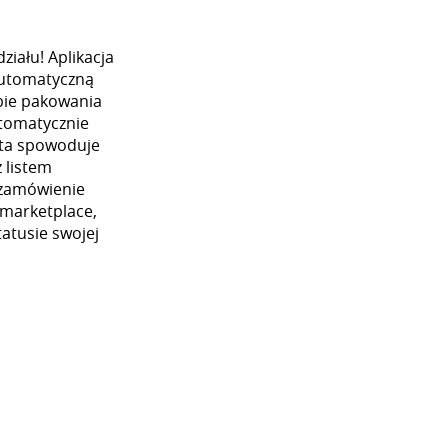
iału! Aplikacja
automatyczną
ybie pakowania
utomatycznie
 ta spowoduje
 listem
 zamówienie
 marketplace,
atusie swojej