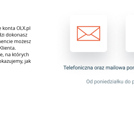
e konta OLX.pl
dzi dokonasz
mencie możesz
Klienta.
e, na których
okazujemy, jak