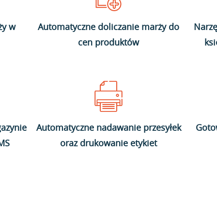
ży w
Automatyczne doliczanie marży do
Narzę
cen produktów
ks
azynie
Automatyczne nadawanie przesyłek
Goto
WMS
oraz drukowanie etykiet