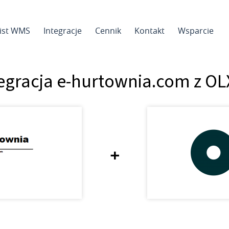
sist WMS
Integracje
Cennik
Kontakt
Wsparcie
egracja e-hurtownia.com z OL
+