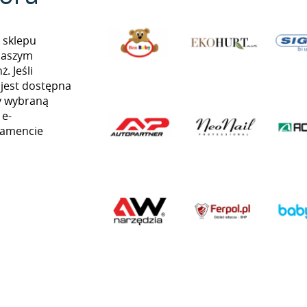
 sklepu
naszym
. Jeśli
 jest dostępna
my wybraną
 e-
namencie