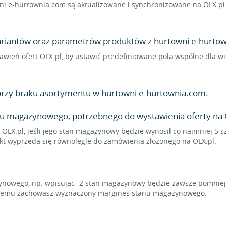
i e-hurtownia.com są aktualizowane i synchronizowane na OLX.pl 
 wariantów oraz parametrów produktów z hurtowni e-hurtown
stawień ofert OLX.pl, by ustawić predefiniowane pola wspólne dla 
przy braku asortymentu w hurtowni e-hurtownia.com.
u magazynowego, potrzebnego do wystawienia oferty na 
 OLX.pl, jeśli jego stan magazynowy będzie wynosił co najmniej 5 s
ukt wyprzeda się równolegle do zamówienia złożonego na OLX.pl.
owego, np. wpisując -2 stan magazynowy będzie zawsze pomniejsz
ki temu zachowasz wyznaczony margines stanu magazynowego.