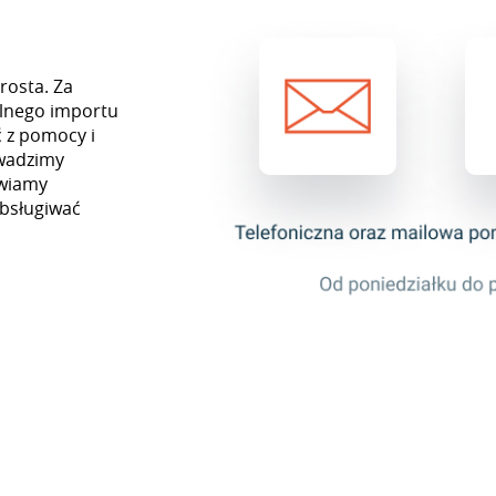
rosta. Za
lnego importu
 z pomocy i
owadzimy
awiamy
obsługiwać