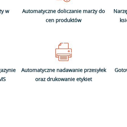
ży w
Automatyczne doliczanie marży do
Narzę
cen produktów
ks
azynie
Automatyczne nadawanie przesyłek
Goto
WMS
oraz drukowanie etykiet