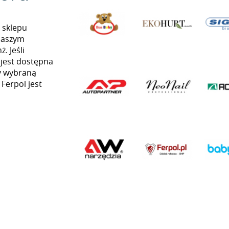
 sklepu
naszym
. Jeśli
 jest dostępna
my wybraną
 Ferpol jest