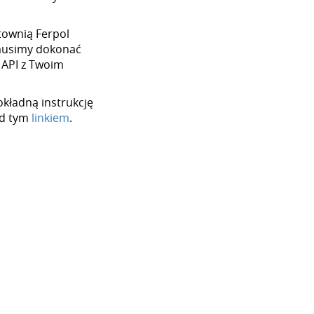
urtownią Ferpol
 musimy dokonać
 API z Twoim
okładną instrukcję
od tym
linkiem
.