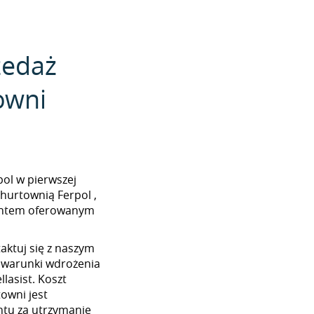
zedaż
owni
rpol w pierwszej
 hurtownią Ferpol ,
mentem oferowanym
aktuj się z naszym
 warunki wdrożenia
lasist. Koszt
towni jest
tu za utrzymanie