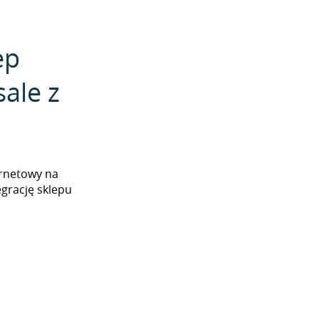
ep
ale z
ernetowy na
grację sklepu