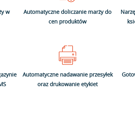
ży w
Automatyczne doliczanie marży do
Narzę
cen produktów
ks
azynie
Automatyczne nadawanie przesyłek
Goto
WMS
oraz drukowanie etykiet