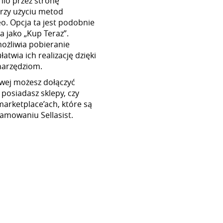
io przez stronę
rzy użyciu metod
o. Opcja ta jest podobnie
a jako „Kup Teraz”.
umożliwia pobieranie
atwia ich realizację dzięki
narzędziom.
wej możesz dołączyć
 posiadasz sklepy, czy
marketplace’ach, które są
amowaniu Sellasist.