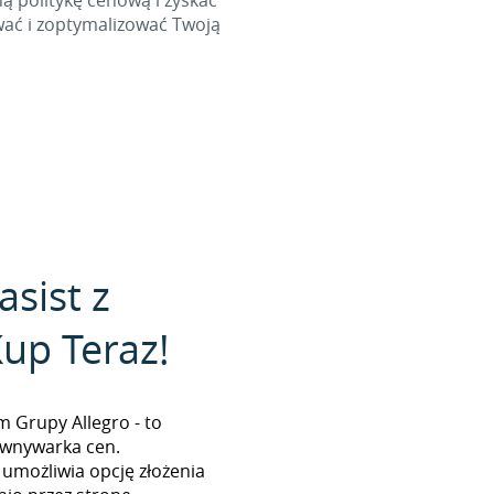
ą politykę cenową i zyskać
wać i zoptymalizować Twoją
asist z
up Teraz!
m Grupy Allegro - to
ównywarka cen.
możliwia opcję złożenia