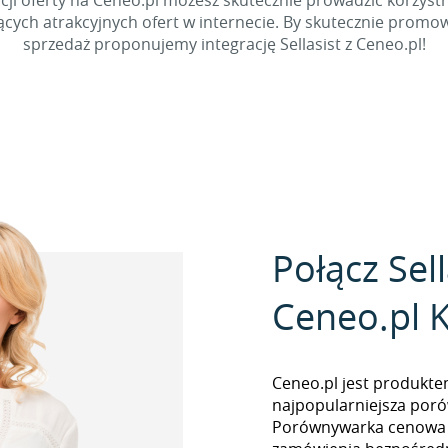
acji oferty na Ceneo.pl możesz skutecznie prowadzić korzystn
cych atrakcyjnych ofert w internecie. By skutecznie promo
sprzedaż proponujemy integrację Sellasist z Ceneo.pl!
Połącz Sell
Ceneo.pl K
Ceneo.pl jest produkte
najpopularniejsza por
Porównywarka cenowa u