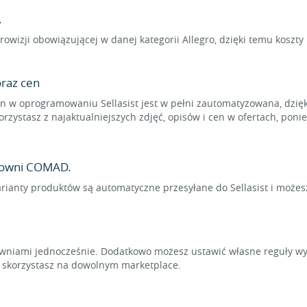
.
rowizji obowiązującej w danej kategorii Allegro, dzięki temu koszt
raz cen
 w oprogramowaniu Sellasist jest w pełni zautomatyzowana, dzięk
rzystasz z najaktualniejszych zdjęć, opisów i cen w ofertach, pon
rtowni COMAD.
arianty produktów są automatyczne przesyłane do Sellasist i możes
niami jednocześnie. Dodatkowo możesz ustawić własne reguły wyl
t skorzystasz na dowolnym marketplace.