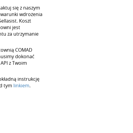
aktuj się z naszym
 warunki wdrożenia
llasist. Koszt
towni jest
tu za utrzymanie
hurtownią COMAD
 musimy dokonać
 API z Twoim
okładną instrukcję
od tym
linkiem
.