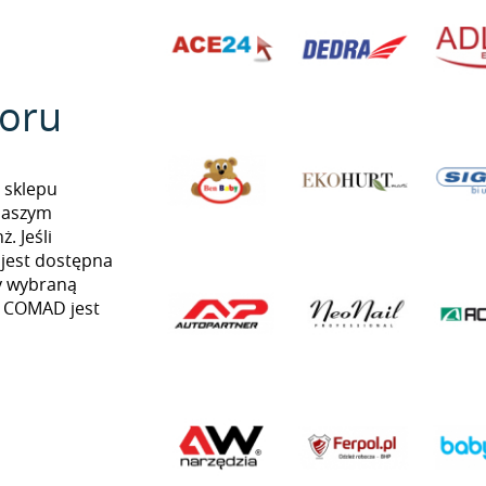
oru
 sklepu
naszym
. Jeśli
 jest dostępna
my wybraną
ią COMAD jest