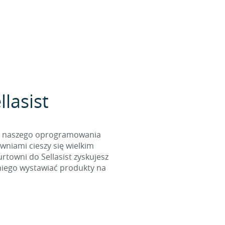
lasist
cą naszego oprogramowania
wniami cieszy się wielkim
towni do Sellasist zyskujesz
niego wystawiać produkty na