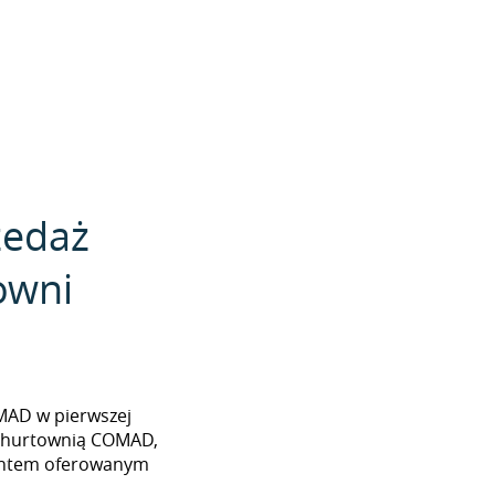
zedaż
owni
COMAD w pierwszej
z hurtownią COMAD,
mentem oferowanym