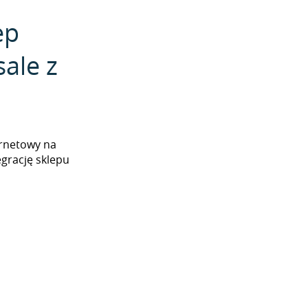
ep
ale z
ernetowy na
grację sklepu