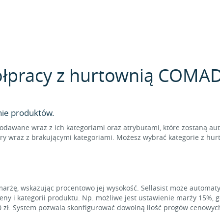
ółpracy z hurtownią COMAD 
nie produktów.
odawane wraz z ich kategoriami oraz atrybutami, które zostaną au
ry wraz z brakującymi kategoriami. Możesz wybrać kategorie z hu
marżę, wskazując procentowo jej wysokość. Sellasist może automat
eny i kategorii produktu. Np. możliwe jest ustawienie marży 15%, 
0 zł. System pozwala skonfigurować dowolną ilość progów cenowyc