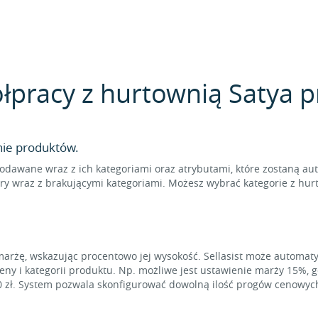
łpracy z hurtownią Satya pr
nie produktów.
odawane wraz z ich kategoriami oraz atrybutami, które zostaną au
ry wraz z brakującymi kategoriami. Możesz wybrać kategorie z hurt
marżę, wskazując procentowo jej wysokość. Sellasist może automat
eny i kategorii produktu. Np. możliwe jest ustawienie marży 15%, 
0 zł. System pozwala skonfigurować dowolną ilość progów cenowyc