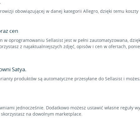
.
rowizji obowiązującej w danej kategorii Allegro, dzięki temu koszt
raz cen
 w oprogramowaniu Sellasist jest w pełni zautomatyzowana, dzięk
rzystasz z najaktualniejszych zdjęć, opisów i cen w ofertach, pon
owni Satya.
arianty produktów są automatyczne przesyłane do Sellasist i możes
niami jednocześnie. Dodatkowo możesz ustawić własne reguły wyl
t skorzystasz na dowolnym marketplace.