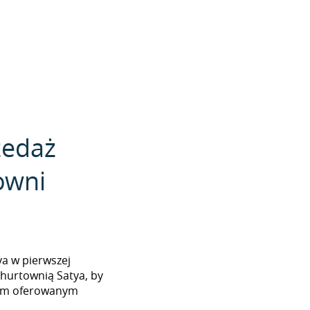
zedaż
owni
tya w pierwszej
 hurtownią Satya, by
tem oferowanym