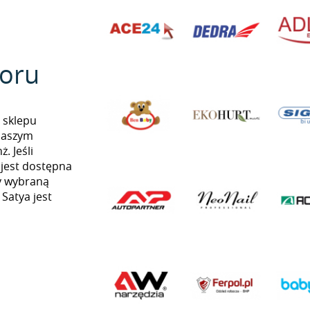
oru
 sklepu
naszym
. Jeśli
 jest dostępna
my wybraną
 Satya jest