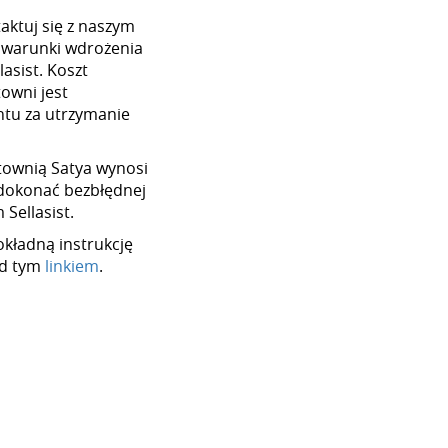
aktuj się z naszym
 warunki wdrożenia
asist. Koszt
towni jest
tu za utrzymanie
urtownią Satya wynosi
dokonać bezbłędnej
Sellasist.
okładną instrukcję
od tym
linkiem
.