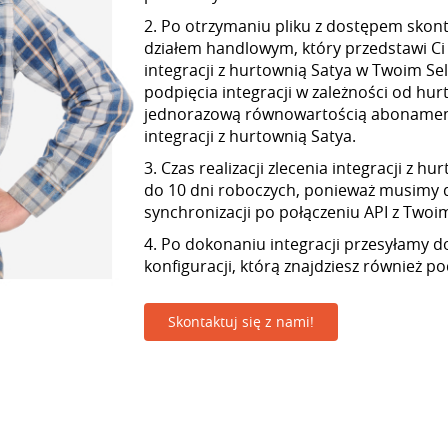
2. Po otrzymaniu pliku z dostępem skont
działem handlowym, który przedstawi Ci
integracji z hurtownią Satya w Twoim Sell
podpięcia integracji w zależności od hur
jednorazową równowartością abonamen
integracji z hurtownią Satya.
3. Czas realizacji zlecenia integracji z h
do 10 dni roboczych, ponieważ musimy 
synchronizacji po połączeniu API z Twoim 
4. Po dokonaniu integracji przesyłamy d
konfiguracji, którą znajdziesz również p
Skontaktuj się z nami!