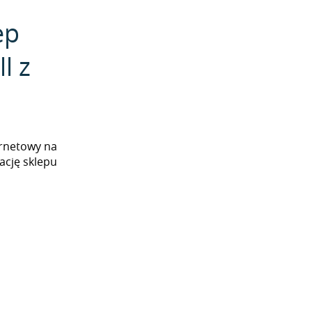
ep
l z
ernetowy na
ację sklepu