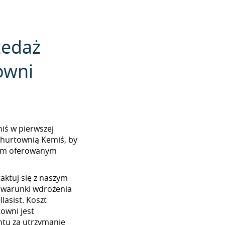
zedaż
owni
miś w pierwszej
 hurtownią Kemiś, by
tem oferowanym
aktuj się z naszym
 warunki wdrożenia
lasist. Koszt
towni jest
tu za utrzymanie