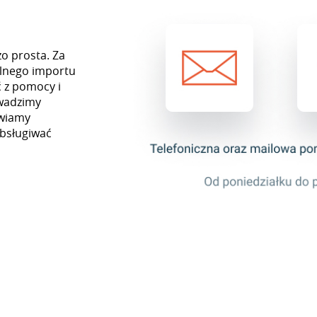
zo prosta. Za
lnego importu
 z pomocy i
owadzimy
awiamy
obsługiwać