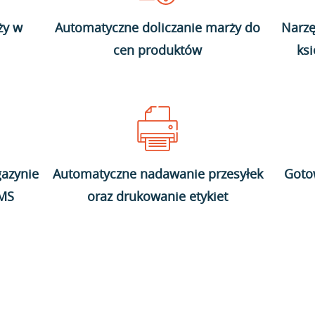
ży w
Automatyczne doliczanie marży do
Narzę
cen produktów
ks
azynie
Automatyczne nadawanie przesyłek
Goto
WMS
oraz drukowanie etykiet