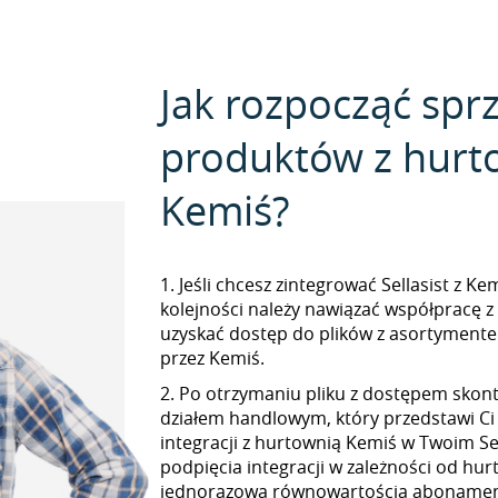
Jak rozpocząć spr
produktów z hurt
Kemiś?
1. Jeśli chcesz zintegrować Sellasist z Ke
kolejności należy nawiązać współpracę z
uzyskać dostęp do plików z asortymen
przez Kemiś.
2. Po otrzymaniu pliku z dostępem skont
działem handlowym, który przedstawi Ci
integracji z hurtownią Kemiś w Twoim Sel
podpięcia integracji w zależności od hur
jednorazową równowartością abonamen