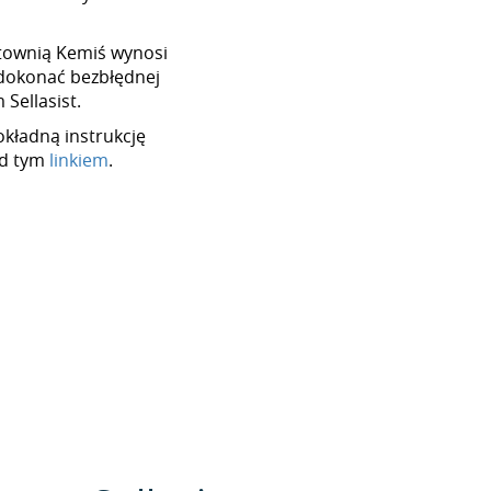
hurtownią Kemiś wynosi
dokonać bezbłędnej
Sellasist.
okładną instrukcję
od tym
linkiem
.