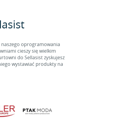
asist
cą naszego oprogramowania
wniami cieszy się wielkim
towni do Sellasist zyskujesz
niego wystawiać produkty na