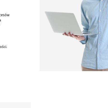
ocesów
a
ł
ości.