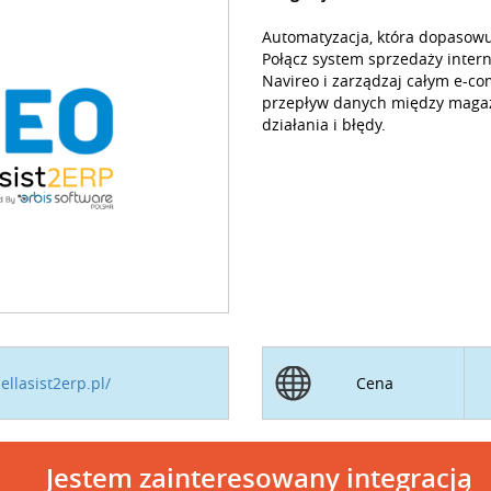
Automatyzacja, która dopasowu
Połącz system sprzedaży inter
Navireo i zarządzaj całym e-c
przepływ danych między magazy
działania i błędy.
sellasist2erp.pl/
Cena
Jestem zainteresowany integracją