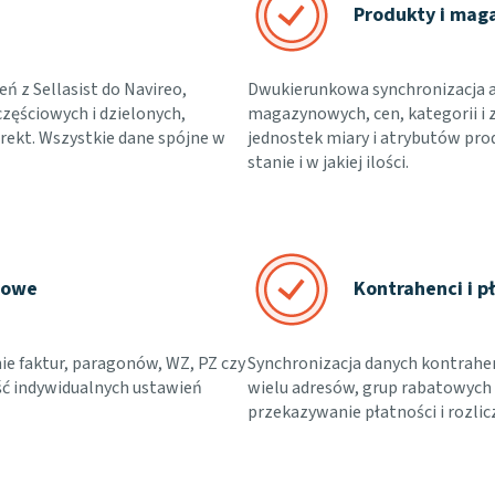
Produkty i mag
z Sellasist do Navireo,
Dwukierunkowa synchronizacja 
zęściowych i dzielonych,
magazynowych, cen, kategorii i 
rekt. Wszystkie dane spójne w
jednostek miary i atrybutów pro
stanie i w jakiej ilości.
żowe
Kontrahenci i p
e faktur, paragonów, WZ, PZ czy
Synchronizacja danych kontrahen
 indywidualnych ustawień
wielu adresów, grup rabatowych
przekazywanie płatności i rozli