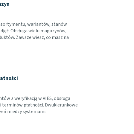
azyn
asortymentu, wariantów, stanów
zdjęć. Obsługa wielu magazynów,
duktów. Zawsze wiesz, co masz na
łatności
tów z weryfikacją w VIES, obsługa
 i terminów płatności. Dwukierunkowe
czeń między systemami.