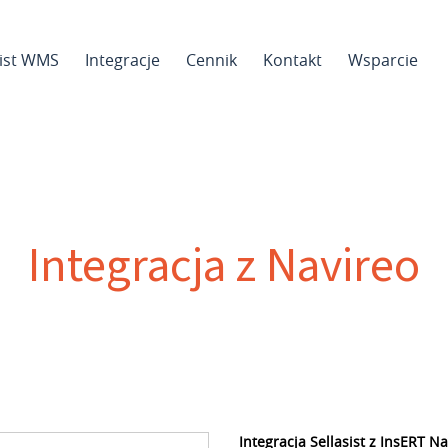
sist WMS
Integracje
Cennik
Kontakt
Wsparcie
Integracja z Navireo
Integracja Sellasist z InsERT N