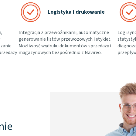
Logistyka i drukowanie
m,
Integracja z przewoźnikami, automatyczne
Logi syn
y
generowanie listów przewozowych i etykiet.
statystyk
dzanie
Możliwość wydruku dokumentów sprzedaży i
diagnoza
przedaży.
magazynowych bezpośrednio z Navireo.
przepły
nie