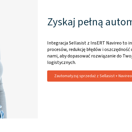
Zyskaj pełną auto
Integracja Sellasist z InsERT Navireo to 
procesów, redukcję błędów i oszczędność c
nami, aby dopasować rozwiązanie do Twoj
logistycznych.
Zautomatyzuj sprzedaż z Sellasist + Navireo