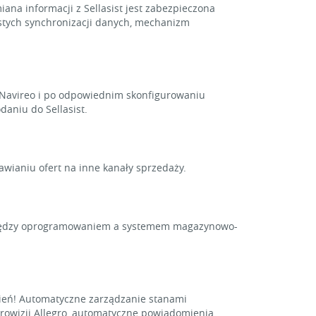
ana informacji z Sellasist jest zabezpieczona
ęstych synchronizacji danych, mechanizm
Navireo i po odpowiednim skonfigurowaniu
aniu do Sellasist.
wianiu ofert na inne kanały sprzedaży.
między oprogramowaniem a systemem magazynowo-
wień! Automatyczne zarządzanie stanami
rowizji Allegro, automatyczne powiadomienia