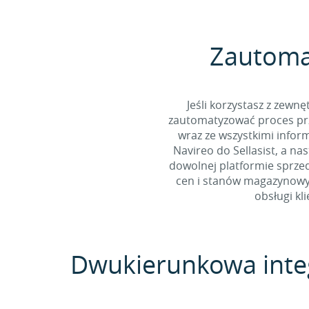
Zautomat
Jeśli korzystasz z zew
zautomatyzować proces prz
wraz ze wszystkimi infor
Navireo do Sellasist, a na
dowolnej platformie sprzed
cen i stanów magazynowyc
obsługi kl
Dwukierunkowa integr