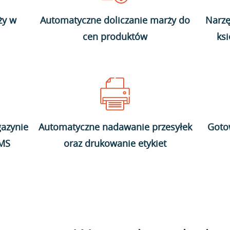
ży w
Automatyczne doliczanie marży do
Narzę
cen produktów
ks
azynie
Automatyczne nadawanie przesyłek
Goto
WMS
oraz drukowanie etykiet