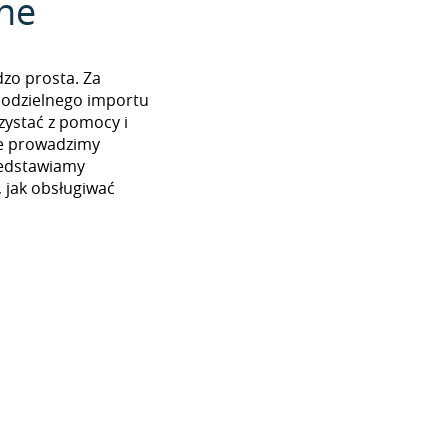
zne
dzo prosta. Za
odzielnego importu
ystać z pomocy i
nie prowadzimy
zedstawiamy
 jak obsługiwać