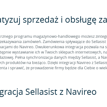
yzuj sprzedaż i obsługę 
nętrznego programu magazynowo-handlowego możesz zintegro
ekazywania zamówień. Zamówienia spływające do Sellasist
macjami do Navireo. Dwukierunkowa integracja pozwala na 
stępnie wystawianie ich w Twoich sklepach internetowych, n
ażowej. Pełna synchronizacja danych między Sellasist, a Nav
h produktów na bieżąco. Dzięki integracji Navireo z Sellasi
ienta i sprawić, że prowadzenie firmy będzie dla Ciebie o wiel
acja Sellasist z Navireo