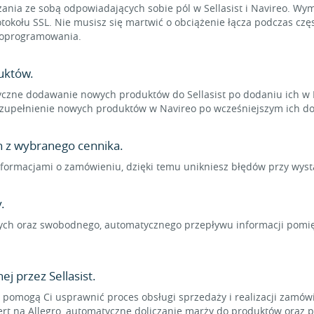
nia ze sobą odpowiadających sobie pól w Sellasist i Navireo. Wymi
okołu SSL. Nie musisz się martwić o obciążenie łącza podczas cz
a oprogramowania.
uktów.
czne dodawanie nowych produktów do Sellasist po dodaniu ich w 
zupełnienie nowych produktów w Navireo po wcześniejszym ich dod
n z wybranego cennika.
ormacjami o zamówieniu, dzięki temu unikniesz błędów przy wysta
.
ych oraz swobodnego, automatycznego przepływu informacji po
j przez Sellasist.
 pomogą Ci usprawnić proces obsługi sprzedaży i realizacji zamó
t na Allegro, automatyczne doliczanie marży do produktów oraz p